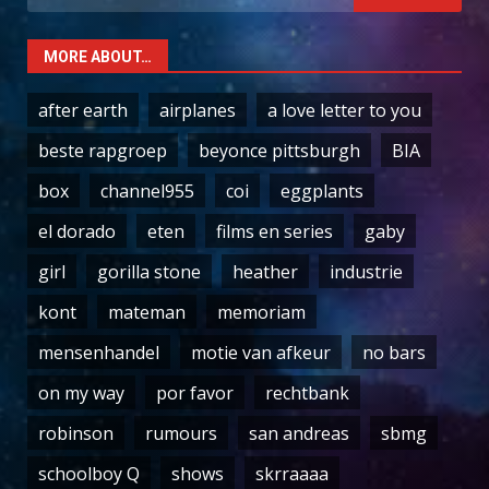
for:
MORE ABOUT…
after earth
airplanes
a love letter to you
beste rapgroep
beyonce pittsburgh
BIA
box
channel955
coi
eggplants
el dorado
eten
films en series
gaby
girl
gorilla stone
heather
industrie
kont
mateman
memoriam
mensenhandel
motie van afkeur
no bars
on my way
por favor
rechtbank
robinson
rumours
san andreas
sbmg
schoolboy Q
shows
skrraaaa