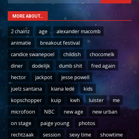
for:
MORE ABOUT…
2 chainz
age
alexander macomb
animatie
breakout festival
candice swanepoel
childish
chocomelk
diner
dodelijk
dumb shit
fred again
hector
jackpot
jesse powell
juelz santana
kiana ledé
kids
kopschopper
kuip
kwh
luister
me
microfoon
NBC
new age
new urban
on stage
paige young
photos
rechtzaak
session
sexy time
showtime