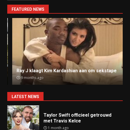
FEATURED NEWS
Ray J klaagt Kim Kardashian aan om sekstape
9 months ago
LATEST NEWS
Taylor Swift officieel getrouwd
met Travis Kelce
1 month ago