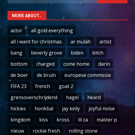
for:
MORE ABOUT…
actor
all gold everything
all i want for christmas
ar mulah
artist
bang
beverly grove
biden
bitch
bottom
charged
come home
darin
de boer
de bruin
europese commissie
FIFA 23
french
goat 2
grensoverschrijdend
hagel
heard
hickies
honkbal
jay kelly
joyful noise
kingdom
kiss
kross
lil za
master p
nieuw
rockie fresh
rolling stone