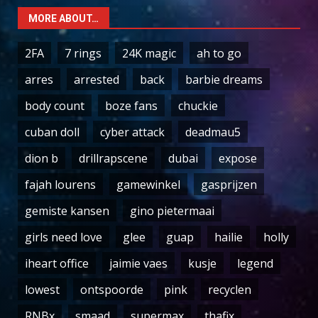
MORE ABOUT…
2FA
7 rings
24K magic
ah to go
arres
arrested
back
barbie dreams
body count
boze fans
chuckie
cuban doll
cyber attack
deadmau5
dion b
drillrapscene
dubai
expose
fajah lourens
gamewinkel
gasprijzen
gemiste kansen
gino pietermaai
girls need love
glee
guap
hailie
holly
iheart office
jaimie vaes
kusje
legend
lowest
ontspoorde
pink
recyclen
RNBx
smaad
supermax
thafix