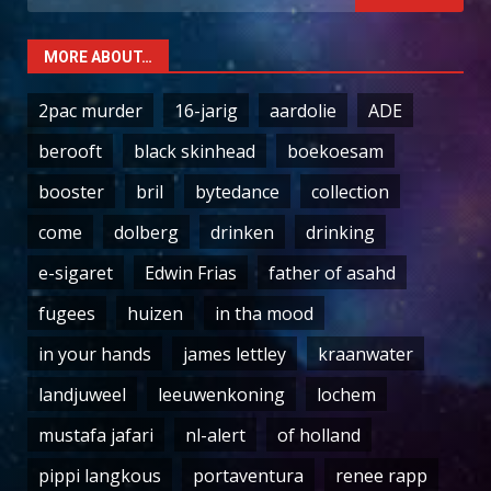
for:
MORE ABOUT…
2pac murder
16-jarig
aardolie
ADE
berooft
black skinhead
boekoesam
booster
bril
bytedance
collection
come
dolberg
drinken
drinking
e-sigaret
Edwin Frias
father of asahd
fugees
huizen
in tha mood
in your hands
james lettley
kraanwater
landjuweel
leeuwenkoning
lochem
mustafa jafari
nl-alert
of holland
pippi langkous
portaventura
renee rapp