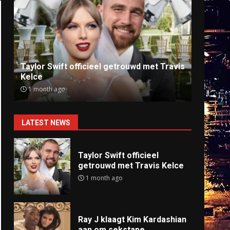
Ray J klaagt Kim Kardashian aan om
Anti
sekstape
offlin
9 months ago
9 mo
LATEST NEWS
Taylor Swift officieel
getrouwd met Travis Kelce
1 month ago
Ray J klaagt Kim Kardashian
aan om sekstape