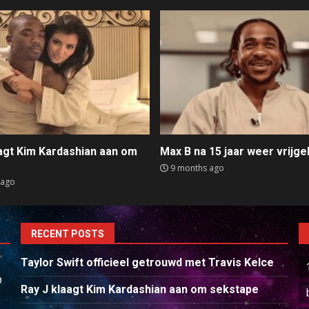
aagt Kim Kardashian aan om
Max B na 15 jaar weer vrijge
e
9 months ago
 ago
RECENT POSTS
Taylor Swift officieel getrouwd met Travis Kelce
p
Ray J klaagt Kim Kardashian aan om sekstape