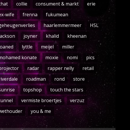
chat
collie
consument & markt
erie
ex-wife
frenna
fukumean
geheugenverlies
haarlemmermeer
HSL
jackson
joyner
khalid
kheenan
loaned
lyttle
meijel
miller
mohamed konate
moxie
nomi
pics
projector
radar
rapper nelly
retail
riverdale
roadman
rond
store
sunrise
topshop
touch the stars
tunnel
vermiste broertjes
verzuz
wethouder
you & me