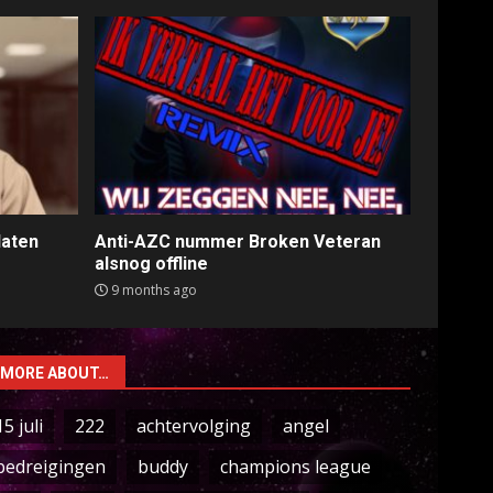
laten
Anti-AZC nummer Broken Veteran
alsnog offline
9 months ago
MORE ABOUT…
15 juli
222
achtervolging
angel
bedreigingen
buddy
champions league