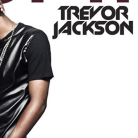
Taylor Swift officieel getrouwd met Travis
Kelce
1 month ago