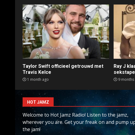
Taylor Swift officieel getrouwd met
Ray J kl
Travis Kelce
sekstap
1 month ago
9 months
HOT JAMZ
Welcome to Hot Jamz Radio! Listen to the jamz,
wherever you are. Get your freak on and pump u
the jam!