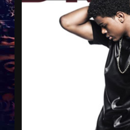
Treinkaartjes worden duurder,
abonnementen verdwijnen
9 months ago