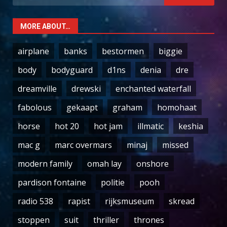
for:
MORE ABOUT…
airplane
banks
bestormen
biggie
body
bodyguard
d1ns
denia
dre
dreamville
drewski
enchanted waterfall
fabolous
gekaapt
graham
homohaat
horse
hot 20
hot jam
illmatic
keshia
mac g
marc overmars
minaj
missed
modern family
omah lay
onshore
pardison fontaine
politie
pooh
radio 538
rapist
rijksmuseum
skread
stoppen
suit
thriller
thrones