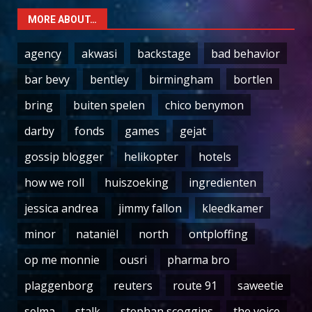
MORE ABOUT…
agency
akwasi
backstage
bad behavior
bar bevy
bentley
birmingham
bortlen
bring
buiten spelen
chico benymon
darby
fonds
games
gejat
gossip blogger
helikopter
hotels
how we roll
huiszoeking
ingredienten
jessica andrea
jimmy fallon
kleedkamer
minor
nataniël
north
ontploffing
op me monnie
ousri
pharma bro
plaggenborg
reuters
route 91
saweetie
selma
stalk
stephan scoggins
the voice