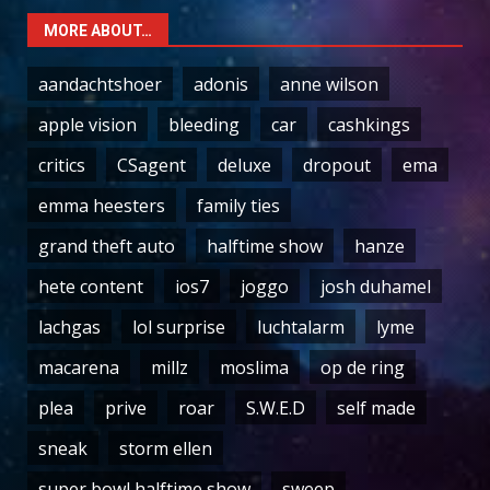
MORE ABOUT…
aandachtshoer
adonis
anne wilson
apple vision
bleeding
car
cashkings
critics
CSagent
deluxe
dropout
ema
emma heesters
family ties
grand theft auto
halftime show
hanze
hete content
ios7
joggo
josh duhamel
lachgas
lol surprise
luchtalarm
lyme
macarena
millz
moslima
op de ring
plea
prive
roar
S.W.E.D
self made
sneak
storm ellen
super bowl halftime show
sweep