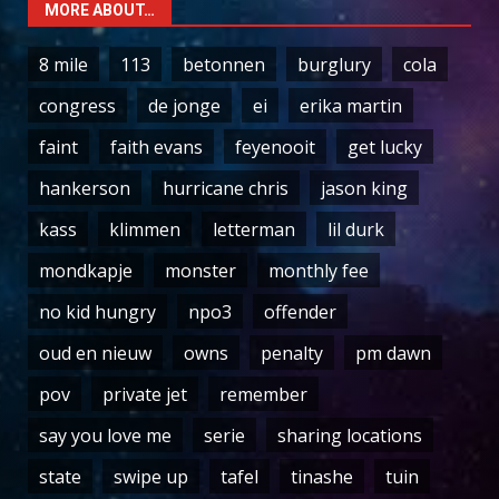
MORE ABOUT…
8 mile
113
betonnen
burglury
cola
congress
de jonge
ei
erika martin
faint
faith evans
feyenooit
get lucky
hankerson
hurricane chris
jason king
kass
klimmen
letterman
lil durk
mondkapje
monster
monthly fee
no kid hungry
npo3
offender
oud en nieuw
owns
penalty
pm dawn
pov
private jet
remember
say you love me
serie
sharing locations
state
swipe up
tafel
tinashe
tuin