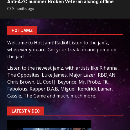
Anti-AZC nummer Broken Veteran alsnog offline
9 months ago
HOT JAMZ
Welcome to Hot Jamz Radio! Listen to the jamz,
wherever you are. Get your freak on and pump up
the jam!
Listen to the newest jamz, with artists like Rihanna,
The Opposites, Luke James, Major Lazer, RBDJAN,
Chris Brown, LL Cool J, Beyonce, Mr. Probz, Fit,
Fabolous, Rapper D.A.B, Miguel, Kendrick Lamar,
Cassie, The Game and much, much more.
LATEST VIDEO