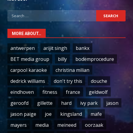
Search
for:
MORE ABOUT…
antwerpen
arijit singh
bankx
BET media group
billy
bodemprocedure
carpool karaoke
christina milian
dedrick williams
don't try this
douche
eindhoven
fitness
france
geldwolf
geroofd
gillette
hard
ivy park
jason
jason paige
joe
kingsland
mafe
mayers
media
meineed
oorzaak