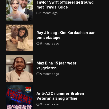
Taylor Swift officieel getrouwd
met Travis Kelce
1 month ago
Ray J klaagt Kim Kardashian aan
om sekstape
9 months ago
Max B na 15 jaar weer
vrijgelaten
9 months ago
Anti-AZC nummer Broken
Veteran alsnog offline
9 months ago