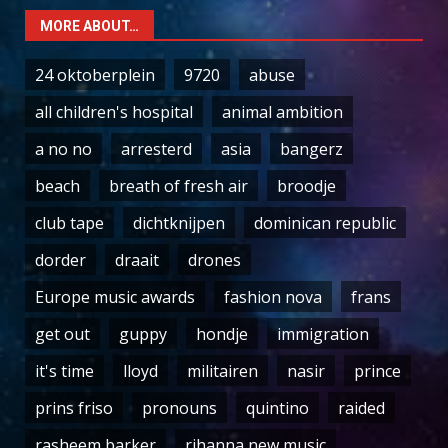
MORE ABOUT…
24 oktoberplein
9720
abuse
all children's hospital
animal ambition
a no no
arresterd
asia
bangerz
beach
breath of fresh air
broodje
club tape
dichtknijpen
dominican republic
dorder
draait
drones
Europe music awards
fashion nova
frans
get out
guppy
hondje
immigration
it's time
lloyd
militairen
nasir
prince
prins friso
pronouns
quintino
raided
rasheem barker
rihanna new music