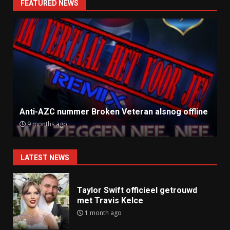
FEATURED NEWS
Anti-AZC nummer Broken Veteran alsnog offline
9 months ago
LATEST NEWS
Taylor Swift officieel getrouwd
met Travis Kelce
1 month ago