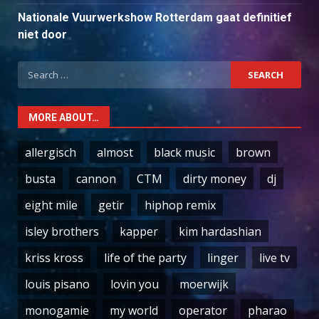
Nationale Vuurwerkshow Rotterdam gaat definitief
niet door
Search
for:
MORE ABOUT…
allergisch
almost
black music
brown
busta
cannon
CTM
dirty money
dj
eight mile
getir
hiphop remix
isley brothers
kapper
kim hardashian
kriss kross
life of the party
linger
live tv
louis pisano
lovin you
moerwijk
monogamie
my world
operator
pharao