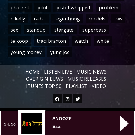
pharrell
pilot
pistol-whipped
problem
r. kelly
radio
regenboog
roddels
rws
sex
standup
stargate
superbass
te koop
traci braxton
watch
white
young money
yung joc
HOME
LISTEN LIVE
MUSIC NEWS
OVERIG NIEUWS
MUSIC RELEASES
ITUNES TOP 50
PLAYLIST
VIDEO
Facebook
Instagram
Twitter
Copyright © All rights reserved.
|
SNOOZE
14:10
Sza