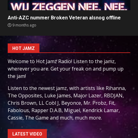
Anti-AZC nummer Broken Veteran alsnog offline
9 months ago
HOT JAMZ
Welcome to Hot Jamz Radio! Listen to the jamz,
wherever you are. Get your freak on and pump up
the jam!
Listen to the newest jamz, with artists like Rihanna,
The Opposites, Luke James, Major Lazer, RBDJAN,
Chris Brown, LL Cool J, Beyonce, Mr. Probz, Fit,
Fabolous, Rapper D.A.B, Miguel, Kendrick Lamar,
Cassie, The Game and much, much more.
LATEST VIDEO