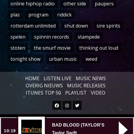
online hiphop radio
other side
paupers
plas
program
riddick
rotterdam unlimited
shut down
sire spirits
spelen
spinnin records
stampede
stoten
the smurf movie
thinking out loud
tonight show
urban music
weed
HOME
LISTEN LIVE
MUSIC NEWS
OVERIG NIEUWS
MUSIC RELEASES
ITUNES TOP 50
PLAYLIST
VIDEO
Facebook
Instagram
Twitter
Copyright © All rights reserved.
|
BAD BLOOD (TAYLOR'S
10:19
VERSION)
Taylor Swift