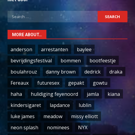
Search
for:
MORE ABOUT…
anderson
arrestanten
baylee
bevrijdingsfestival
bommen
bootfeestje
boulahrouz
danny brown
dedrick
draka
Fereaux
futuresex
gepakt
gowtu
haha
hulidiging feyenoord
jamla
kiana
kindersigaret
lapdance
lublin
luke james
meadow
missy elliott
neon splash
nominees
NYX