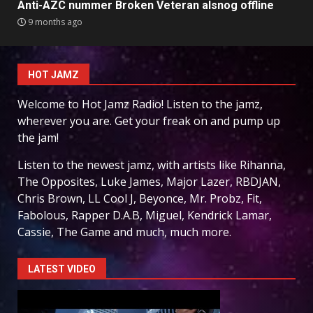
Anti-AZC nummer Broken Veteran alsnog offline
9 months ago
HOT JAMZ
Welcome to Hot Jamz Radio! Listen to the jamz,
wherever you are. Get your freak on and pump up
the jam!
Listen to the newest jamz, with artists like Rihanna,
The Opposites, Luke James, Major Lazer, RBDJAN,
Chris Brown, LL Cool J, Beyonce, Mr. Probz, Fit,
Fabolous, Rapper D.A.B, Miguel, Kendrick Lamar,
Cassie, The Game and much, much more.
LATEST VIDEO