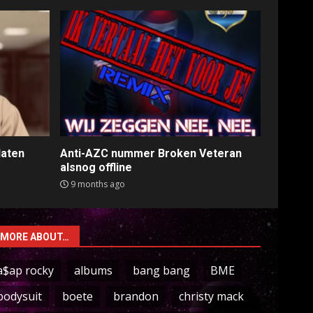
laten
Anti-AZC nummer Broken Veteran
alsnog offline
9 months ago
MORE ABOUT…
a$ap rocky
albums
bang bang
BME
bodysuit
boete
brandon
christy mack