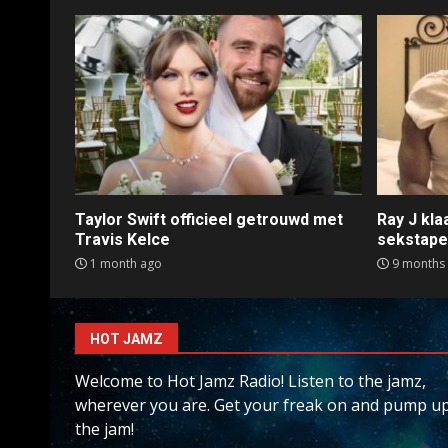
Taylor Swift officieel getrouwd met
Ray J kl
Travis Kelce
sekstap
1 month ago
9 months
HOT JAMZ
Welcome to Hot Jamz Radio! Listen to the jamz,
wherever you are. Get your freak on and pump u
the jam!