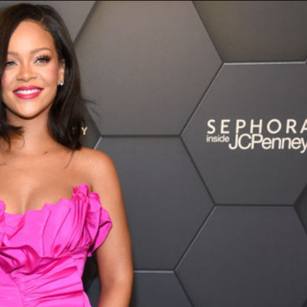
Taylor Swift officieel getrouwd met Travis
Kelce
1 month ago