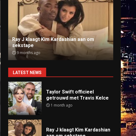
Ray J klaagt Kim Kardashian aan om
Anti
sekstape
offlin
9 months ago
9 mo
LATEST NEWS
Taylor Swift officieel
getrouwd met Travis Kelce
1 month ago
Ray J klaagt Kim Kardashian
aan om sekstape