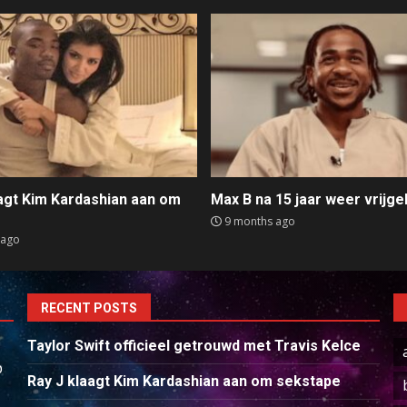
aagt Kim Kardashian aan om
Max B na 15 jaar weer vrijge
e
9 months ago
 ago
RECENT POSTS
Taylor Swift officieel getrouwd met Travis Kelce
p
Ray J klaagt Kim Kardashian aan om sekstape