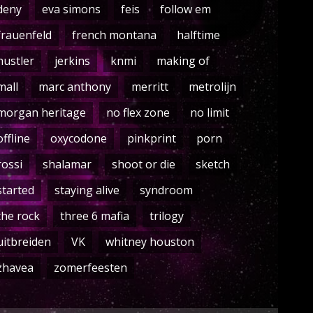
deny
eva simons
feis
follow em
frauenfeld
french montana
halftime
hustler
jerkins
knmi
making of
mall
marc anthony
merritt
metrolijn
morgan heritage
no flex zone
no limit
offline
oxycodone
pinkprint
porn
rossi
shalamar
shoot or die
sketch
started
staying alive
syndroom
the rock
three 6 mafia
trilogy
uitbreiden
VK
whitney houston
zhavea
zomerfeesten