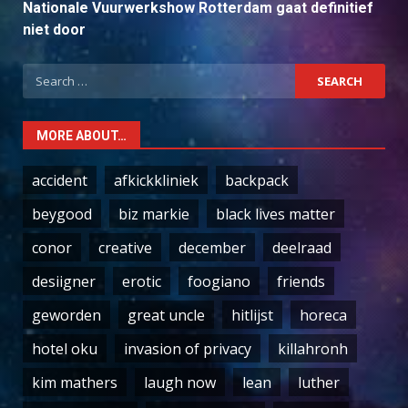
Nationale Vuurwerkshow Rotterdam gaat definitief
niet door
Search
for:
MORE ABOUT…
accident
afkickkliniek
backpack
beygood
biz markie
black lives matter
conor
creative
december
deelraad
desiigner
erotic
foogiano
friends
geworden
great uncle
hitlijst
horeca
hotel oku
invasion of privacy
killahronh
kim mathers
laugh now
lean
luther