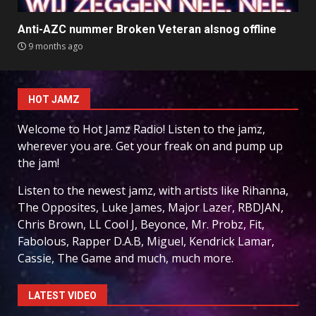
Anti-AZC nummer Broken Veteran alsnog offline
9 months ago
HOT JAMZ
Welcome to Hot Jamz Radio! Listen to the jamz,
wherever you are. Get your freak on and pump up
the jam!
Listen to the newest jamz, with artists like Rihanna,
The Opposites, Luke James, Major Lazer, RBDJAN,
Chris Brown, LL Cool J, Beyonce, Mr. Probz, Fit,
Fabolous, Rapper D.A.B, Miguel, Kendrick Lamar,
Cassie, The Game and much, much more.
LATEST VIDEO