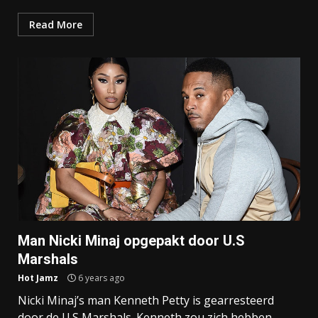
Read More
Man Nicki Minaj opgepakt door U.S
Marshals
Hot Jamz
6 years ago
Nicki Minaj’s man Kenneth Petty is gearresteerd
door de U.S Marshals. Kenneth zou zich hebben