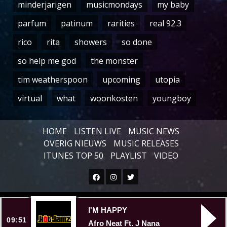
minderjarigen
musicmondays
my baby
parfum
patinum
rarities
real 92.3
rico
rita
showers
so done
so help me god
the monster
tim weatherspoon
upcoming
utopia
virtual
what
woonkosten
youngboy
HOME
LISTEN LIVE
MUSIC NEWS
OVERIG NIEUWS
MUSIC RELEASES
ITUNES TOP 50
PLAYLIST
VIDEO
Facebook
Instagram
Twitter
Copyright © All rights reserved.
|
I'M HAPPY
09:51
Afro Neat Ft. J Nana