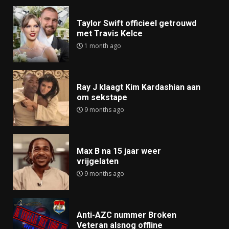
Taylor Swift officieel getrouwd
met Travis Kelce
1 month ago
Ray J klaagt Kim Kardashian aan
om sekstape
9 months ago
Max B na 15 jaar weer
vrijgelaten
9 months ago
Anti-AZC nummer Broken
Veteran alsnog offline