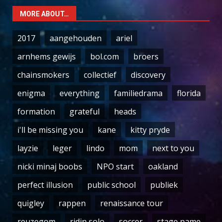
MORE ABOUT…
2017
aangehouden
ariel
arnhems gewijs
bol.com
broers
chainsmokers
collectief
discovery
enigma
everything
familiedrama
florida
formation
grateful
heads
i'll be missing you
kane
kitty pryde
layzie
leger
lindo
mom
next to you
nicki minaj boobs
NPO start
oakland
perfect illusion
public school
publiek
quigley
rappen
renaissance tour
reuzegom
ridin solo
soccer
stage name