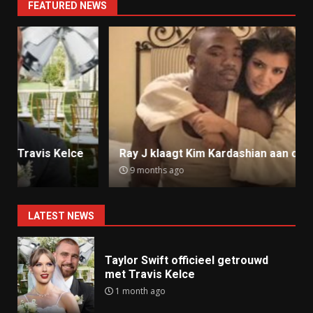
FEATURED NEWS
Ray J klaagt Kim Kardashian aan om sekstape
9 months ago
LATEST NEWS
Taylor Swift officieel getrouwd
met Travis Kelce
1 month ago