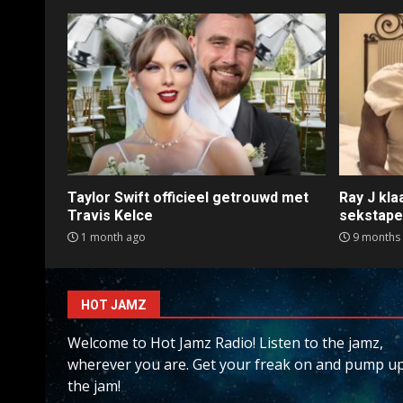
Taylor Swift officieel getrouwd met
Ray J kl
Travis Kelce
sekstap
1 month ago
9 months
HOT JAMZ
Welcome to Hot Jamz Radio! Listen to the jamz,
wherever you are. Get your freak on and pump u
the jam!