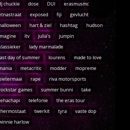
dj chuckie
dose
DUI
erasmusmc
etnastraat
exposed
fiji
gevlucht
halloween
hart & ziel
hashtag
hudson
imagine
itv
julia's
jumpin
klassieker
lady marmalade
last day of summer
lourens
made to love
mania
metacritic
modder
mopreme
pietermaai
rape
riva motorsports
rockstar games
summer bunni
take
tehachapi
telefonie
the eras tour
thermostaat
twerkit
tyra
vaste dop
winnie harlow