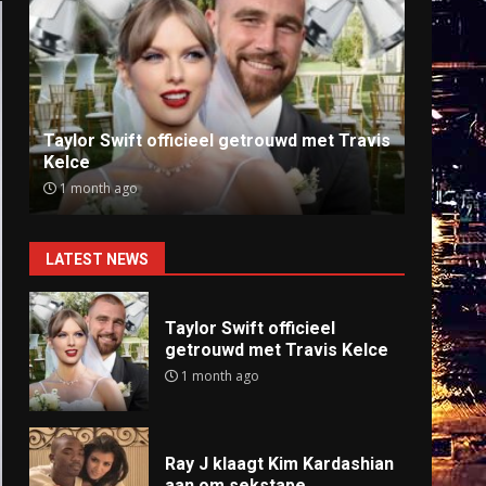
Ray J klaagt Kim Kardashian aan om
Anti
sekstape
offlin
9 months ago
9 mo
LATEST NEWS
Taylor Swift officieel
getrouwd met Travis Kelce
1 month ago
Ray J klaagt Kim Kardashian
aan om sekstape