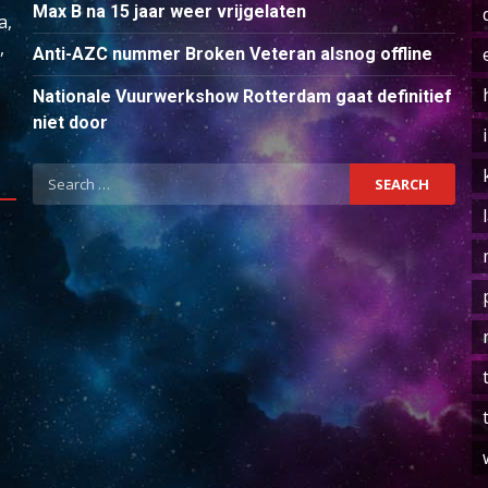
Max B na 15 jaar weer vrijgelaten
a,
,
Anti-AZC nummer Broken Veteran alsnog offline
Nationale Vuurwerkshow Rotterdam gaat definitief
niet door
Search
for: