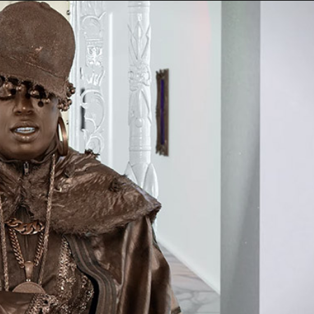
Taylor Swift officieel getrouwd met Travis
Kelce
1 month ago