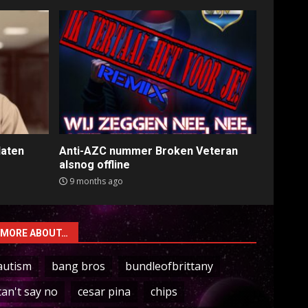
laten
Anti-AZC nummer Broken Veteran
alsnog offline
9 months ago
MORE ABOUT…
autism
bang bros
bundleofbrittany
can't say no
cesar pina
chips