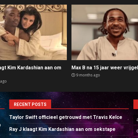
aagt Kim Kardashian aan om
Max B na 15 jaar weer vrijge
e
9 months ago
 ago
RECENT POSTS
Taylor Swift officieel getrouwd met Travis Kelce
p
Ray J klaagt Kim Kardashian aan om sekstape