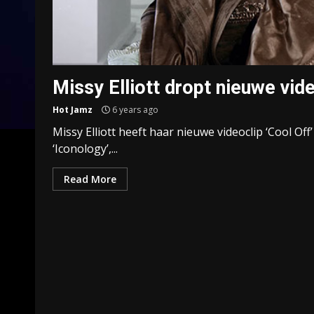
Missy Elliott dropt nieuwe vide
Hot Jamz
6 years ago
Missy Elliott heeft haar nieuwe videoclip ‘Cool Off
‘Iconology’,...
Read More