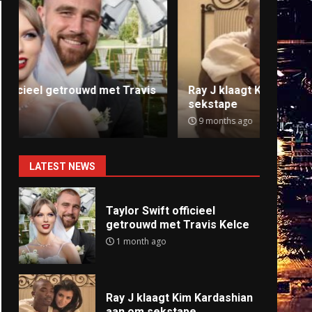
Ray J klaagt Kim Kardashian aan om
Anti
sekstape
offlin
9 months ago
9 mo
LATEST NEWS
Taylor Swift officieel
getrouwd met Travis Kelce
1 month ago
Ray J klaagt Kim Kardashian
aan om sekstape