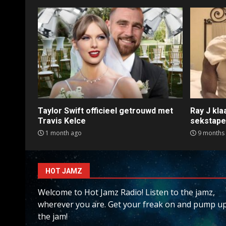
Taylor Swift officieel getrouwd met
Ray J kl
Travis Kelce
sekstap
1 month ago
9 months
HOT JAMZ
Welcome to Hot Jamz Radio! Listen to the jamz,
wherever you are. Get your freak on and pump u
the jam!