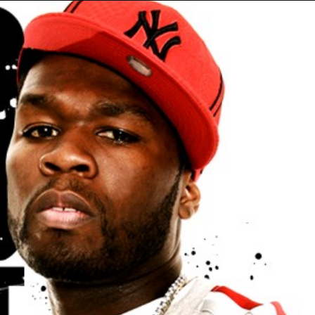
Taylor Swift officieel getrouwd met Travis
Kelce
1 month ago