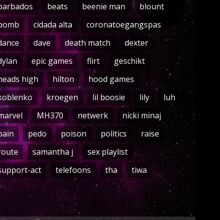
barbados
beats
beenie man
blount
bomb
cidada alta
coronatoegangspas
dance
dave
death match
dexter
dylan
epic games
flirt
geschikt
heads high
hilton
hood games
koblenko
kroegen
lil boosie
lily
luh
marvel
MH370
netwerk
nicki minaj
pain
pedo
poison
politics
raise
route
samantha j
sex playlist
support-act
telefoons
tha
tiwa