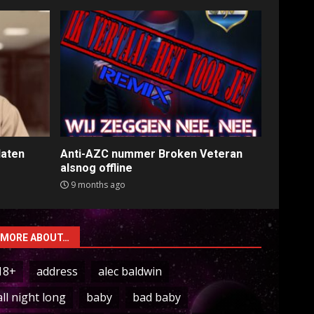
laten
Anti-AZC nummer Broken Veteran
alsnog offline
9 months ago
MORE ABOUT…
18+
address
alec baldwin
all night long
baby
bad baby