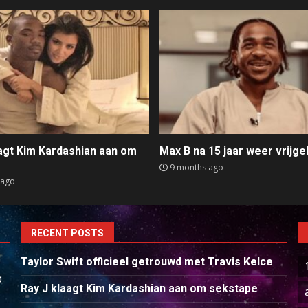
aagt Kim Kardashian aan om
Max B na 15 jaar weer vrijge
e
9 months ago
 ago
RECENT POSTS
Taylor Swift officieel getrouwd met Travis Kelce
p
Ray J klaagt Kim Kardashian aan om sekstape