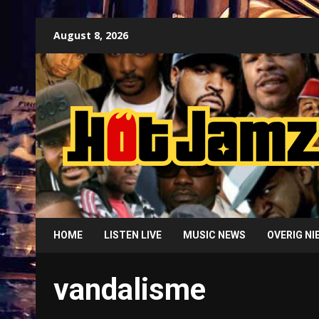
Skip
August 8, 2026
to
content
HOME
LISTEN LIVE
MUSIC NEWS
OVERIG N
vandalisme