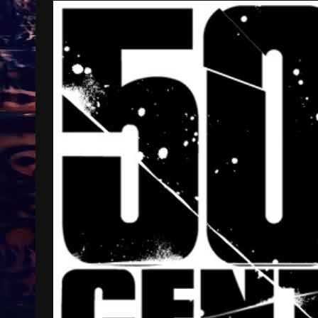
Treinkaartjes worden duurder,
abonnementen verdwijnen
9 months ago