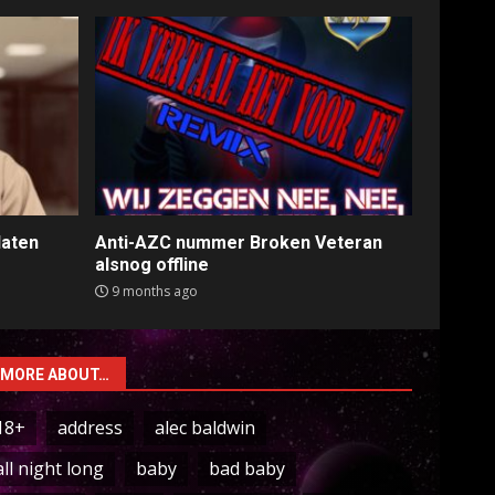
laten
Anti-AZC nummer Broken Veteran
alsnog offline
9 months ago
MORE ABOUT…
18+
address
alec baldwin
all night long
baby
bad baby