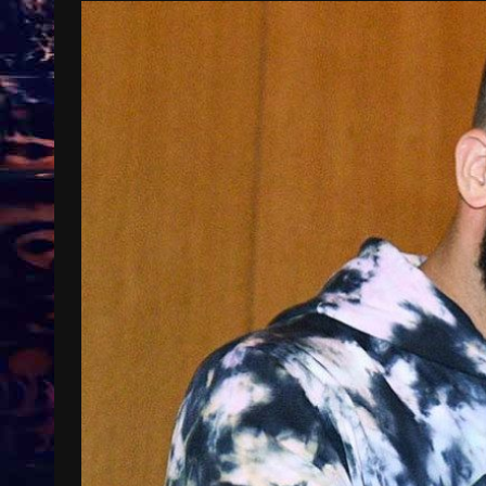
Treinkaartjes worden duurder,
abonnementen verdwijnen
9 months ago