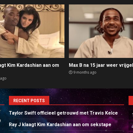
aagt Kim Kardashian aan om
Max B na 15 jaar weer vrijge
e
9 months ago
 ago
RECENT POSTS
Taylor Swift officieel getrouwd met Travis Kelce
p
Ray J klaagt Kim Kardashian aan om sekstape