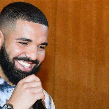
Taylor Swift officieel getrouwd met Travis
Kelce
1 month ago