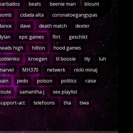
barbados
beats
beenie man
blount
bomb
cidada alta
coronatoegangspas
dance
dave
death match
dexter
dylan
epic games
flirt
geschikt
heads high
hilton
hood games
koblenko
kroegen
lil boosie
lily
luh
marvel
MH370
netwerk
nicki minaj
pain
pedo
poison
politics
raise
route
samantha j
sex playlist
support-act
telefoons
tha
tiwa