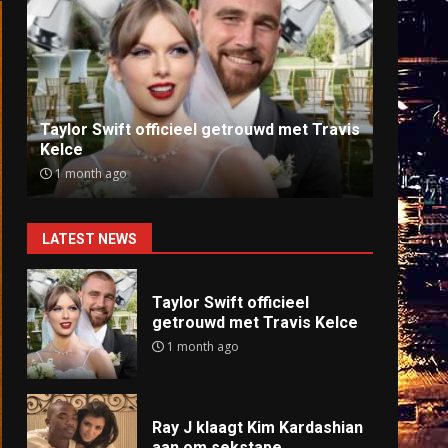
Ray J klaagt Kim Kardashian aan om
Anti
sekstape
offlin
9 months ago
9 mo
LATEST NEWS
Taylor Swift officieel
getrouwd met Travis Kelce
1 month ago
Ray J klaagt Kim Kardashian
aan om sekstape