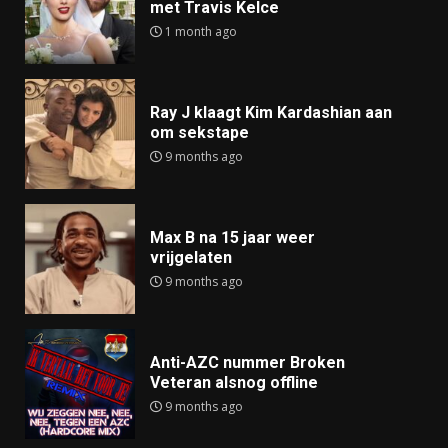
met Travis Kelce
1 month ago
Ray J klaagt Kim Kardashian aan
om sekstape
9 months ago
Max B na 15 jaar weer
vrijgelaten
9 months ago
Anti-AZC nummer Broken
Veteran alsnog offline
9 months ago