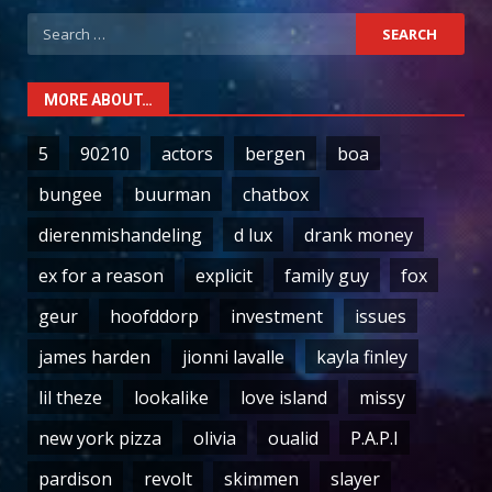
Search
for:
MORE ABOUT…
5
90210
actors
bergen
boa
bungee
buurman
chatbox
dierenmishandeling
d lux
drank money
ex for a reason
explicit
family guy
fox
geur
hoofddorp
investment
issues
james harden
jionni lavalle
kayla finley
lil theze
lookalike
love island
missy
new york pizza
olivia
oualid
P.A.P.I
pardison
revolt
skimmen
slayer