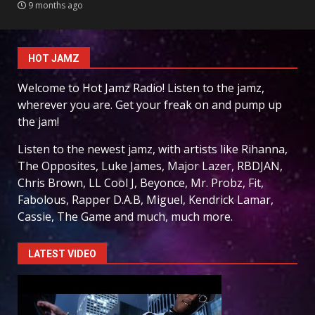
9 months ago
HOT JAMZ
Welcome to Hot Jamz Radio! Listen to the jamz,
wherever you are. Get your freak on and pump up
the jam!
Listen to the newest jamz, with artists like Rihanna,
The Opposites, Luke James, Major Lazer, RBDJAN,
Chris Brown, LL Cool J, Beyonce, Mr. Probz, Fit,
Fabolous, Rapper D.A.B, Miguel, Kendrick Lamar,
Cassie, The Game and much, much more.
LATEST VIDEO