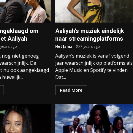
aangeklaagd om
Aaliyah’s muziek eindelijk
et Aaliyah
naar streamingplatforms
 years ago
Hot Jamz
7 years ago
ft nog niet genoeg
Aaliyah’s muziek is vanaf volgend
arschijnlijk. De
jaar waarschijnlijk op platforms als
t nu ook aangeklaagd
Apple Music en Spotify te vinden.
huwelijk...
Dat...
Read More