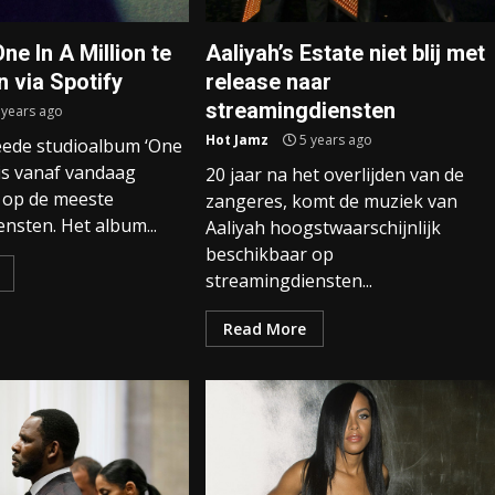
One In A Million te
Aaliyah’s Estate niet blij met
n via Spotify
release naar
streamingdiensten
 years ago
Hot Jamz
5 years ago
weede studioalbum ‘One
’ is vanaf vandaag
20 jaar na het overlijden van de
 op de meeste
zangeres, komt de muziek van
nsten. Het album...
Aaliyah hoogstwaarschijnlijk
beschikbaar op
streamingdiensten...
Read More