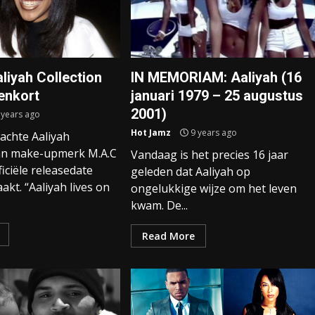
liyah Collection
IN MEMORIAM: Aaliyah (16
enkort
januari 1979 – 25 augustus
2001)
 years ago
Hot Jamz
9 years ago
achte Aaliyah
van make-upmerk M.A.C
Vandaag is het precies 16 jaar
ficiële releasedate
geleden dat Aaliyah op
kt. “Aaliyah lives on
ongelukkige wijze om het leven
kwam. De...
Read More