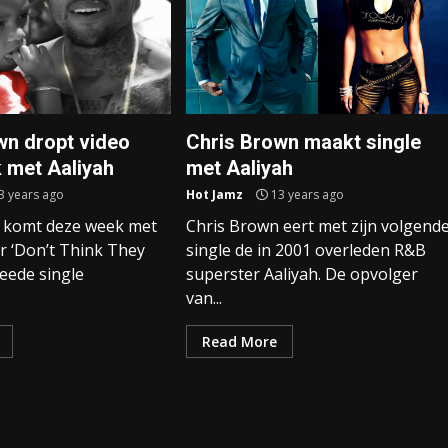
wn dropt video
Chris Brown maakt single
k met Aaliyah
met Aaliyah
3 years ago
Hot Jamz
13 years ago
 komt deze week met
Chris Brown eert met zijn volgend
r ‘Don’t Think They
single de in 2001 overleden R&B
eede single
superster Aaliyah. De opvolger
van...
Read More