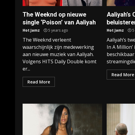
The Weeknd op nieuwe
Aaliyah’s 
single ‘Poison’ van Aaliyah
beluistere
Hot Jamz
5 years ago
Hot Jamz
5
The Weeknd verleent
Aaliyah’s t
waarschijnlijk zijn medewerking
In A Million
aan nieuwe muziek van Aaliyah.
beschikbaar
Volgens HITS Daily Double komt
streamingdie
er...
Read More
Read More