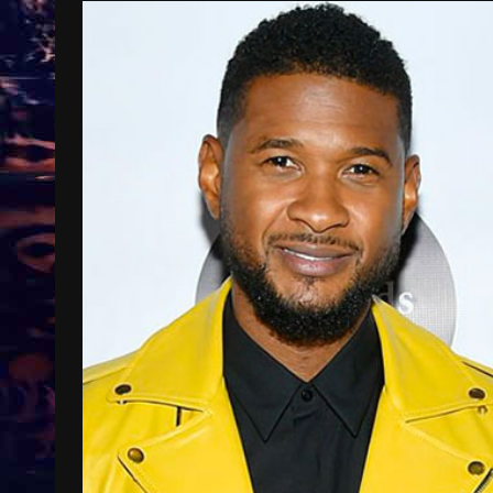
Treinkaartjes worden duurder,
abonnementen verdwijnen
9 months ago