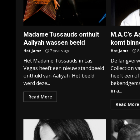
Madame Tussauds onthult
M.A.C’s Aa
Aaliyah wassen beeld
komt binn
Hot Jamz
7 years ago
Hot Jamz
8
Het Madame Tussauds in Las
De langverw
Vegas heeft een nieuw standbeeld
Collection 
onthuld van Aaliyah. Het beeld
heeft een of
werd deze...
bekendgemaa
in a...
Read More
Read More