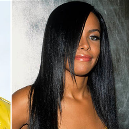
Taylor Swift officieel getrouwd met Travis
Kelce
1 month ago