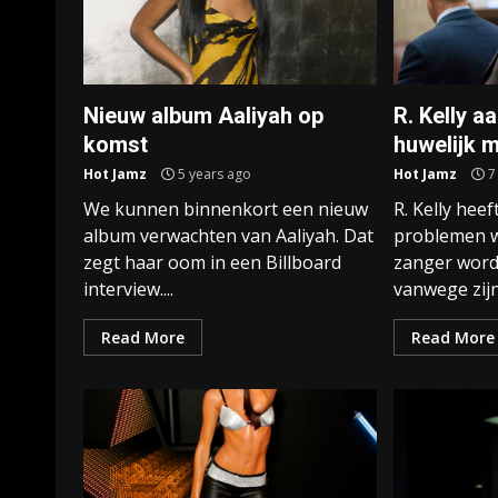
Nieuw album Aaliyah op
R. Kelly 
komst
huwelijk m
Hot Jamz
5 years ago
Hot Jamz
7
We kunnen binnenkort een nieuw
R. Kelly hee
album verwachten van Aaliyah. Dat
problemen wa
zegt haar oom in een Billboard
zanger word
interview....
vanwege zijn 
Read More
Read More