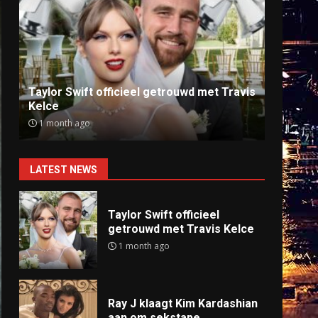
Ray J klaagt Kim Kardashian aan om
Anti
sekstape
offlin
9 months ago
9 mo
LATEST NEWS
Taylor Swift officieel
getrouwd met Travis Kelce
1 month ago
Ray J klaagt Kim Kardashian
aan om sekstape