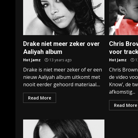
Drake niet meer zeker over
Chris Bro
Aaliyah album
voor trac
Hot Jamz
13 years ago
Hot Jamz
1
Drake is niet meer zeker of er een
Chris Brown
nieuw Aaliyah album uitkomt met
de video voo
nooit eerder gehoord materiaal....
Know’, de tw
afkomstig...
Read More
Read More