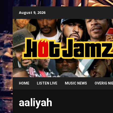
Skip
August 9, 2026
to
content
HOME
LISTEN LIVE
MUSIC NEWS
OVERIG N
aaliyah