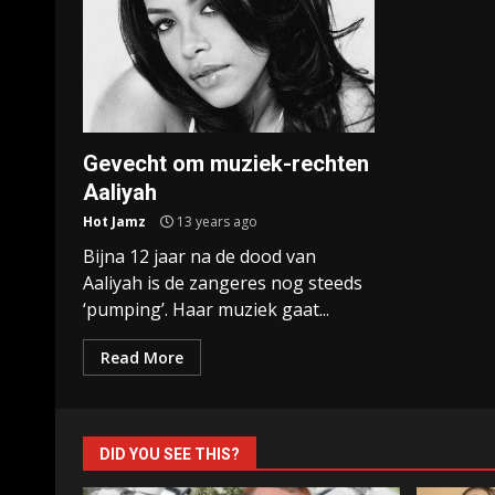
Gevecht om muziek-rechten
Aaliyah
Hot Jamz
13 years ago
Bijna 12 jaar na de dood van
Aaliyah is de zangeres nog steeds
‘pumping’. Haar muziek gaat...
Read More
DID YOU SEE THIS?