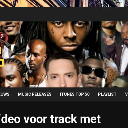
IEUWS
MUSIC RELEASES
ITUNES TOP 50
PLAYLIST
V
ideo voor track met