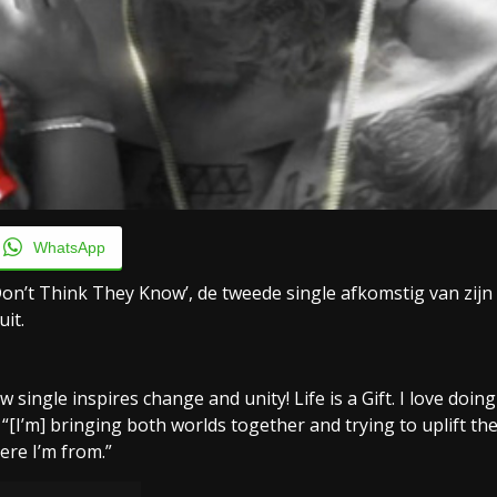
WhatsApp
on’t Think They Know’, de tweede single afkomstig van zijn
it.
single inspires change and unity! Life is a Gift. I love doing
y. “[I’m] bringing both worlds together and trying to uplift th
re I’m from.”