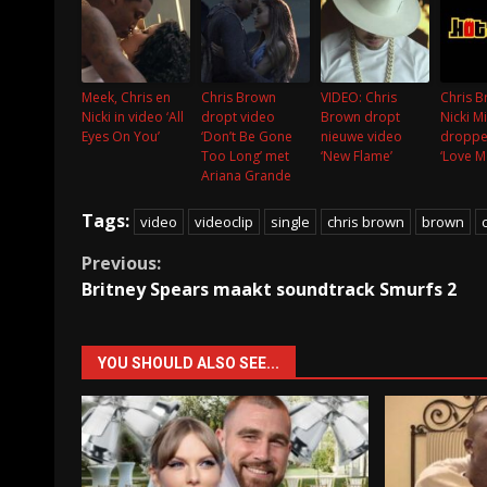
Meek, Chris en
Chris Brown
VIDEO: Chris
Chris B
Nicki in video ‘All
dropt video
Brown dropt
Nicki M
Eyes On You’
‘Don’t Be Gone
nieuwe video
droppe
Too Long’ met
‘New Flame’
‘Love M
Ariana Grande
Tags:
video
videoclip
single
chris brown
brown
Continue
Previous:
Britney Spears maakt soundtrack Smurfs 2
Reading
YOU SHOULD ALSO SEE...