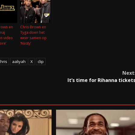
rown en
Chris Brown en
inaj
Tyga doen het
n video
weer samen op
ore’
‘Nasty’
chris
aaliyah
X
clip
Next
It’s time for Rihanna ticket