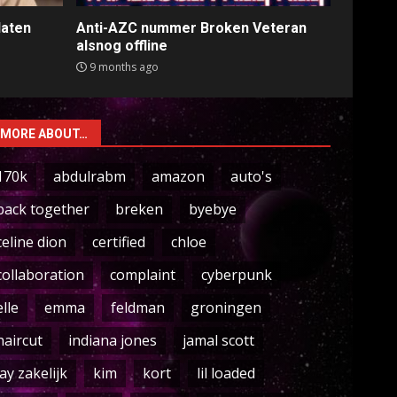
laten
Anti-AZC nummer Broken Veteran
alsnog offline
9 months ago
MORE ABOUT…
170k
abdulrabm
amazon
auto's
back together
breken
byebye
celine dion
certified
chloe
collaboration
complaint
cyberpunk
elle
emma
feldman
groningen
haircut
indiana jones
jamal scott
jay zakelijk
kim
kort
lil loaded