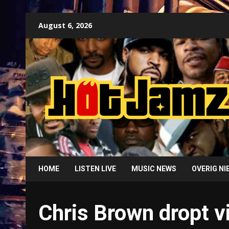
Skip
August 6, 2026
to
content
HOME
LISTEN LIVE
MUSIC NEWS
OVERIG N
Chris Brown dropt v