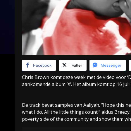
Facebook
Twitter
Messenger
Chris Brown komt deze week met de video voor ‘D
aankomende album ‘X’. Het album komt op 16 juli u
De track bevat samples van Aaliyah. “Hope this new 
what I do. All the little things count!” aldus Breez
poverty side of the community and show them whe