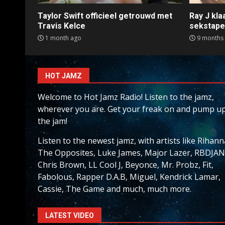
Taylor Swift officieel getrouwd met
Ray J kl
Travis Kelce
sekstap
1 month ago
9 months
HOT JAMZ
Welcome to Hot Jamz Radio! Listen to the jamz,
wherever you are. Get your freak on and pump u
the jam!
Listen to the newest jamz, with artists like Rihann
The Opposites, Luke James, Major Lazer, RBDJAN
Chris Brown, LL Cool J, Beyonce, Mr. Probz, Fit,
Fabolous, Rapper D.A.B, Miguel, Kendrick Lamar,
Cassie, The Game and much, much more.
LATEST VIDEO