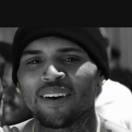
Taylor Swift officieel getrouwd met Travis
Kelce
1 month ago