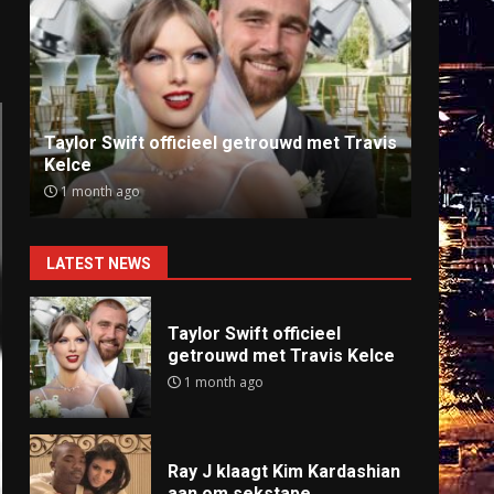
Ray J klaagt Kim Kardashian aan om
Anti
sekstape
offlin
9 months ago
9 mo
LATEST NEWS
Taylor Swift officieel
getrouwd met Travis Kelce
1 month ago
Ray J klaagt Kim Kardashian
aan om sekstape