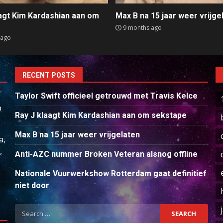
aagt Kim Kardashian aan om
Max B na 15 jaar weer vrijge
e
9 months ago
 ago
RECENT POSTS
Taylor Swift officieel getrouwd met Travis Kelce
p
Ray J klaagt Kim Kardashian aan om sekstape
Max B na 15 jaar weer vrijgelaten
a,
,
Anti-AZC nummer Broken Veteran alsnog offline
Nationale Vuurwerkshow Rotterdam gaat definitief
niet door
Search
for: