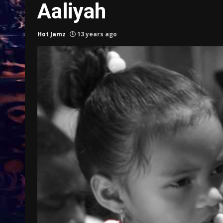
Aaliyah
Hot Jamz
13 years ago
Treinkaartjes worden duurder,
abonnementen verdwijnen
9 months ago