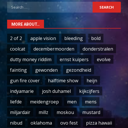
Search
for:
MORE ABOUT…
2 of 2
apple vision
bleeding
bold
coolcat
decembermoorden
donderstralen
dutty money riddim
ernst kuipers
evolve
fainting
gewonden
gezondheid
gun fire cover
halftime show
heijn
indyamarie
josh duhamel
kijkcijfers
liefde
meidengroep
men
mens
miljardair
millz
moskou
mustard
nibud
oklahoma
ovo fest
pizza hawaii