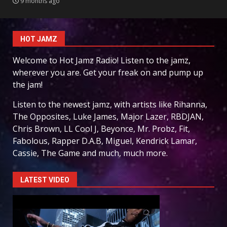
9 months ago
HOT JAMZ
Welcome to Hot Jamz Radio! Listen to the jamz,
wherever you are. Get your freak on and pump up
the jam!
Listen to the newest jamz, with artists like Rihanna,
The Opposites, Luke James, Major Lazer, RBDJAN,
Chris Brown, LL Cool J, Beyonce, Mr. Probz, Fit,
Fabolous, Rapper D.A.B, Miguel, Kendrick Lamar,
Cassie, The Game and much, much more.
LATEST VIDEO