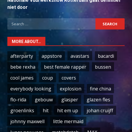
Nationale Vuurwerkshow Rotterdam gaat definitief
niet door
Search
for:
MORE ABOUT…
afterparty
appstore
avastars
bacardi
bebe rexha
best female rapper
bussen
cool james
coup
covers
everybody looking
explosion
fine china
flo-rida
gebouw
glasper
glazen fles
groenlinks
hit
hit em up
johan cruijff
johnny maxwell
little mermaid