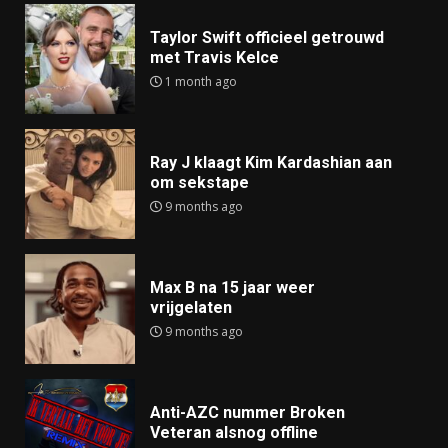
Taylor Swift officieel getrouwd
met Travis Kelce
1 month ago
Ray J klaagt Kim Kardashian aan
om sekstape
9 months ago
Max B na 15 jaar weer
vrijgelaten
9 months ago
Anti-AZC nummer Broken
Veteran alsnog offline