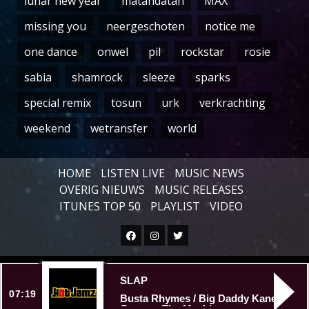
lunar new year
matahdatah
MAX
missing you
neergeschoten
notice me
one dance
onwel
pil
rockstar
rosie
sabia
shamrock
sleeze
sparks
special remix
tosun
urk
verkrachting
weekend
wetransfer
world
HOME
LISTEN LIVE
MUSIC NEWS
OVERIG NIEUWS
MUSIC RELEASES
ITUNES TOP 50
PLAYLIST
VIDEO
Facebook
Instagram
Twitter
Copyright © All rights reserved.
|
SLAP
07:19
Busta Rhymes / Big Daddy Kane /
Conway The Machine