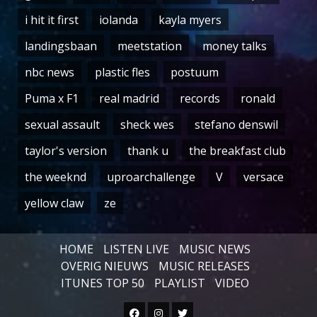
i hit it first
iolanda
kayla myers
landingsbaan
meetstation
money talks
nbc news
plastic fles
postuum
Puma x F1
real madrid
records
ronald
sexual assault
sheck wes
stefano denswil
taylor's version
thank u
the breakfast club
the weeknd
uproarchallenge
V
versace
yellow claw
ze
HOME
LISTEN LIVE
MUSIC NEWS
OVERIG NIEUWS
MUSIC RELEASES
ITUNES TOP 50
PLAYLIST
VIDEO
Facebook
Instagram
Twitter