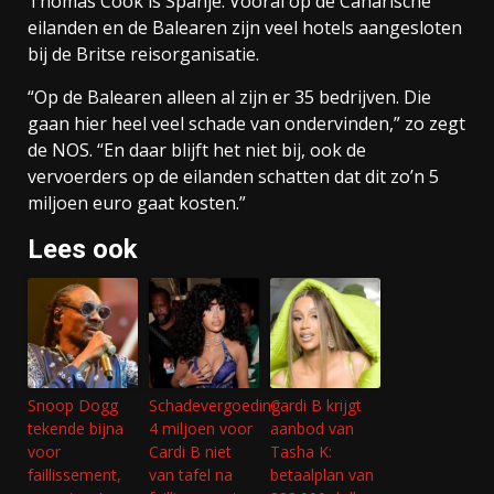
Thomas Cook is Spanje. Vooral op de Canarische
eilanden en de Balearen zijn veel hotels aangesloten
bij de Britse reisorganisatie.
“Op de Balearen alleen al zijn er 35 bedrijven. Die
gaan hier heel veel schade van ondervinden,” zo zegt
de NOS. “En daar blijft het niet bij, ook de
vervoerders op de eilanden schatten dat dit zo’n 5
miljoen euro gaat kosten.”
Lees ook
Snoop Dogg
Schadevergoeding
Cardi B krijgt
tekende bijna
4 miljoen voor
aanbod van
voor
Cardi B niet
Tasha K:
faillissement,
van tafel na
betaalplan van