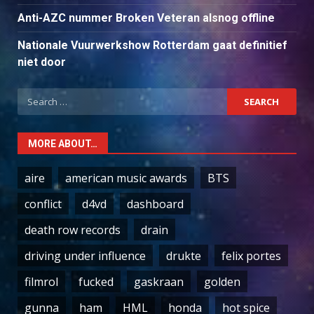
Anti-AZC nummer Broken Veteran alsnog offline
Nationale Vuurwerkshow Rotterdam gaat definitief
niet door
Search
for:
MORE ABOUT…
aire
american music awards
BTS
conflict
d4vd
dashboard
death row records
drain
driving under influence
drukte
felix portes
filmrol
fucked
gaskraan
golden
gunna
ham
HML
honda
hot spice