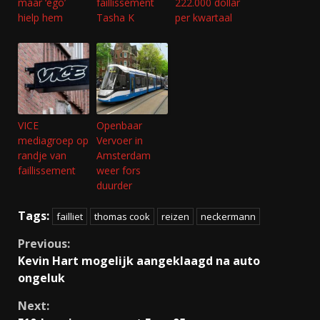
maar ‘ego’
faillissement
222.000 dollar
hielp hem
Tasha K
per kwartaal
VICE
Openbaar
mediagroep op
Vervoer in
randje van
Amsterdam
faillissement
weer fors
duurder
Tags:
failliet
thomas cook
reizen
neckermann
Continue
Previous:
Kevin Hart mogelijk aangeklaagd na auto
Reading
ongeluk
Next: