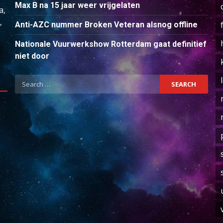
Max B na 15 jaar weer vrijgelaten
a,
,
Anti-AZC nummer Broken Veteran alsnog offline
Nationale Vuurwerkshow Rotterdam gaat definitief
niet door
Search
for: