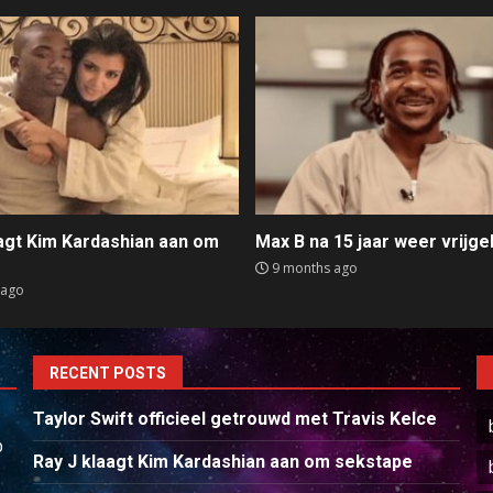
aagt Kim Kardashian aan om
Max B na 15 jaar weer vrijge
e
9 months ago
 ago
RECENT POSTS
Taylor Swift officieel getrouwd met Travis Kelce
p
Ray J klaagt Kim Kardashian aan om sekstape