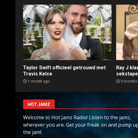
Taylor Swift officieel getrouwd met
Ray J kl
Travis Kelce
sekstap
1 month ago
9 months
HOT JAMZ
Welcome to Hot Jamz Radio! Listen to the jamz,
wherever you are. Get your freak on and pump u
the jam!