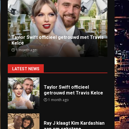
Ray J klaagt Kim Kardashian aan om
Anti
sekstape
offlin
9 months ago
9 mo
LATEST NEWS
Taylor Swift officieel
getrouwd met Travis Kelce
1 month ago
Ray J klaagt Kim Kardashian
aan om sekstape