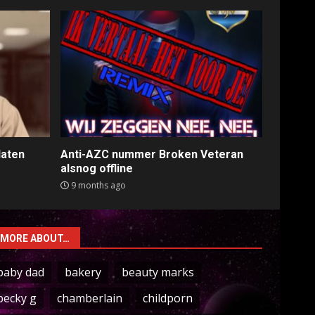
laten
Anti-AZC nummer Broken Veteran
alsnog offline
9 months ago
MORE ABOUT…
baby dad
bakery
beauty marks
becky g
chamberlain
childporn