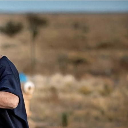
Taylor Swift officieel getrouwd met Travis
Kelce
1 month ago