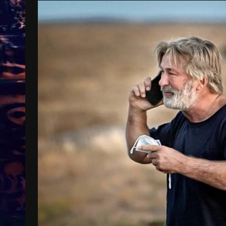
Treinkaartjes worden duurder,
abonnementen verdwijnen
9 months ago