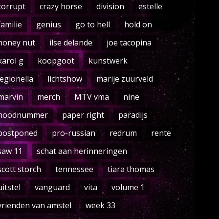
corrupt
crazy horse
division
estelle
familie
genius
go to hell
hold on
honey nut
ilse delande
joe tacopina
karol g
koopgoot
kunstwerk
legionella
lichtshow
marije zuurveld
marvin
merch
MTV vma
nine
noodnummer
paper right
paradijs
postponed
pro-russian
redrum
rente
saw 11
schat aan herinneringen
scott storch
tennessee
tiara thomas
uitstel
vanguard
vita
volume 1
vrienden van amstel
week 33