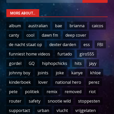
for:
MORE ABOUT…
album
australian
bae
brianna
caicos
canty
cool
dawn fm
deep cover
de nacht staat op
dexter darden
ess
FBI
funniest home videos
furtado
giro555
gordel
GQ
hiphopchicks
hits
jayy
johnny boy
joints
joke
kanye
khloe
kinderboek
lover
national hero
perez
pete
politiek
remix
removed
riot
router
safety
snootie wild
stoppesten
supportact
urban
vlucht
vrijgelaten