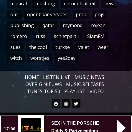
musical
mustang
netneutraliteit
new
omi
openbaar vervoer
prak
prijs
publishing
qatar
raymond
rojean
romero
russ
schietpartij
SlamFM
sues
the cool
turkse
valet
weer
witch
worstjes
yes2day
HOME
LISTEN LIVE
MUSIC NEWS
OVERIG NIEUWS
MUSIC RELEASES
ITUNES TOP 50
PLAYLIST
VIDEO
Facebook
Instagram
Twitter
Copyright © All rights reserved.
|
SEX IN THE PORSCHE
17:06
Diddy & Partynextdoor