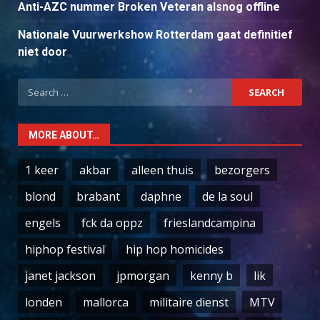
Anti-AZC nummer Broken Veteran alsnog offline
Nationale Vuurwerkshow Rotterdam gaat definitief
niet door
Search
for:
MORE ABOUT…
1 keer
akbar
alleen thuis
bezorgers
blond
brabant
daphne
de la soul
engels
fck da oppz
frieslandcampina
hiphop festival
hip hop homicides
janet jackson
jpmorgan
kenny b
lik
londen
mallorca
militaire dienst
MTV