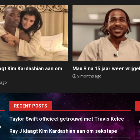
aagt Kim Kardashian aan om
Max B na 15 jaar weer vrijge
e
9 months ago
 ago
RECENT POSTS
Taylor Swift officieel getrouwd met Travis Kelce
p
Ray J klaagt Kim Kardashian aan om sekstape