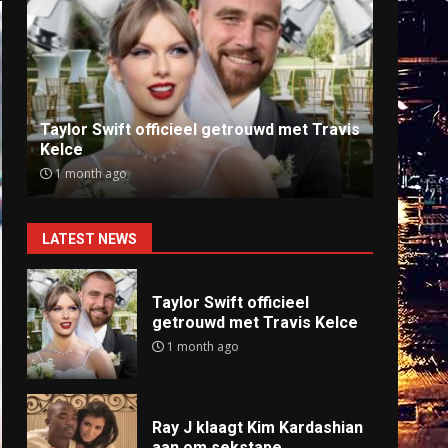
Ray J klaagt Kim Kardashian aan om
Anti
sekstape
offlin
9 months ago
9 mo
LATEST NEWS
Taylor Swift officieel
getrouwd met Travis Kelce
1 month ago
Ray J klaagt Kim Kardashian
aan om sekstape