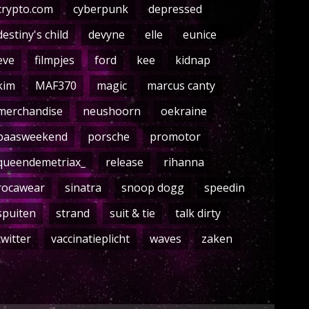
crypto.com
cyberpunk
depressed
destiny's child
devyne
elle
eunice
eve
filmpjes
ford
kee
kidnap
kim
MAF370
magic
marcus canty
merchandise
neushoorn
oekraine
paasweekend
porsche
promotor
queendemetriax_
release
rihanna
rocawear
sinatra
snoop dogg
speedin
spuiten
strand
suit & tie
talk dirty
twitter
vaccinatieplicht
waves
zaken