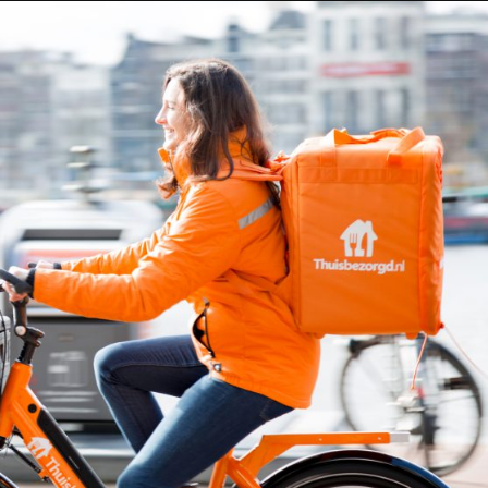
Taylor Swift officieel getrouwd met Travis
Kelce
1 month ago