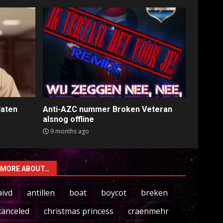
laten
Anti-AZC nummer Broken Veteran
alsnog offline
9 months ago
MORE ABOUT…
aivd
antillen
boat
boycot
breken
canceled
christmas princess
craenmehr