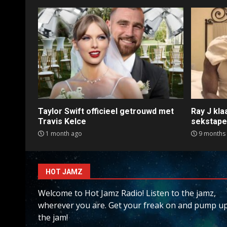
Taylor Swift officieel getrouwd met
Ray J kl
Travis Kelce
sekstap
1 month ago
9 months
HOT JAMZ
Welcome to Hot Jamz Radio! Listen to the jamz,
wherever you are. Get your freak on and pump u
the jam!