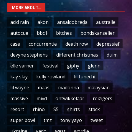
MORE ABOUT…
acid rain
akon
ansaldobreda
australie
autocue
bbc1
bitches
bondskanselier
case
concurrentie
death row
depressief
devyne stephens
different christmas
duim
elle varner
festival
giphy
glenn
kay slay
kelly rowland
lil tunechi
lil wayne
maas
madonna
malaysian
massive
mivd
ontwikkelaar
reizigers
resort
rhino
S5
shirts
stack
super bowl
tmz
tony yayo
tweet
ukraine
vado
west
wordle