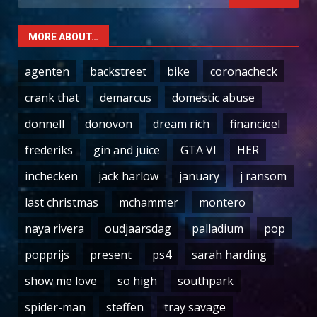
for:
MORE ABOUT…
agenten
backstreet
bike
coronacheck
crank that
demarcus
domestic abuse
donnell
donovon
dream rich
financieel
frederiks
gin and juice
GTA VI
HER
inchecken
jack harlow
january
j ransom
last christmas
mchammer
montero
naya rivera
oudjaarsdag
palladium
pop
popprijs
present
ps4
sarah harding
show me love
so high
southpark
spider-man
steffen
tray savage