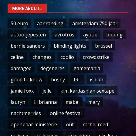
MORE ABOUT…
50 euro
aanranding
amsterdam 750 jaar
autootjepesten
avrotros
ayoub
bbping
bernie sanders
blinding lights
brussel
celine
changes
coolio
crowdstrike
damaged
degeneres
gamemania
good to know
hosny
IRL
isaiah
jamie foxx
jelle
kim kardashian sextape
lauryn
lil brianna
mabel
mary
nachtmerries
online festival
openbaar ministerie
out
rachel reed
racisme
rick james
schikking
sky katz