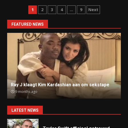
Posts
1
2
3
4
…
9
Next
navigation
FEATURED NEWS
Ray J klaagt Kim Kardashian aan om sekstape
9 months ago
LATEST NEWS