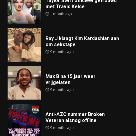
Taylor Swift officieel getrouwd
met Travis Kelce
1 month ago
Ray J klaagt Kim Kardashian aan
om sekstape
9 months ago
Max B na 15 jaar weer
vrijgelaten
9 months ago
Anti-AZC nummer Broken
Veteran alsnog offline
9 months ago