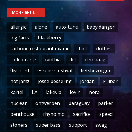
MORE ABOUT…
allergic
alone
auto-tune
baby danger
big facts
blackberry
carbone restaurant miami
chief
clothes
code oranje
cynthia
def
den haag
divorced
essence festival
fietsbezorger
hot jamz
jesse besseling
jordan
k-liber
kartel
LA
lakevia
lovin
nora
nuclear
ontwerpen
paraguay
parker
penthouse
rhyno mp
sacrifice
speed
stoners
super bass
support
swag