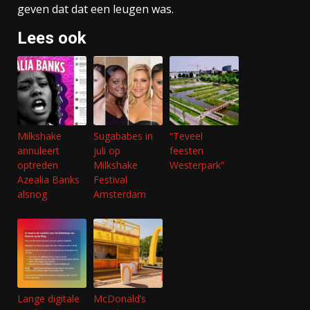
geven dat dat een leugen was.
Lees ook
Milkshake
Sugababes in
“Teveel
annuleert
juli op
feesten
optreden
Milkshake
Westerpark”
Azealia Banks
Festival
alsnog
Amsterdam
Lange digitale
McDonald’s