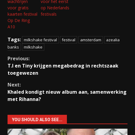
wachtrijen
voor het eerst
voor gratis
op Nederlands
kaarten festival
festivals
Op De Ring
A10
Tags:
milkshake festival
festival
amsterdam
azealia
banks
milkshake
Continue
Previous:
T.I en Tiny krijgen megabedrag in rechtszaak
Reading
toegewezen
Next:
Khaled kondigt nieuw album aan, samenwerking
met Rihanna?
YOU SHOULD ALSO SEE...