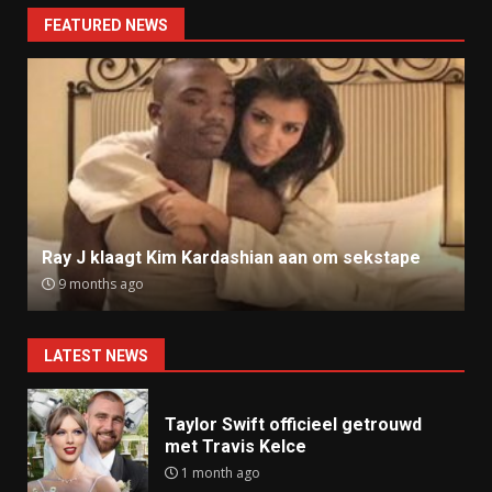
FEATURED NEWS
Ray J klaagt Kim Kardashian aan om sekstape
9 months ago
LATEST NEWS
Taylor Swift officieel getrouwd
met Travis Kelce
1 month ago