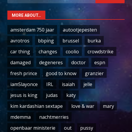
for:
MORE ABOUT…
amsterdam 750 jaar
autootjepesten
avrotros
bbping
brussel
burka
car thing
changes
coolio
crowdstrike
damaged
degeneres
doctor
espn
fresh prince
good to know
granzier
iamSlayonce
IRL
isaiah
jelle
jesus is king
judas
katy
kim kardashian sextape
love & war
mary
mdemma
nachtmerries
openbaar ministerie
out
pussy