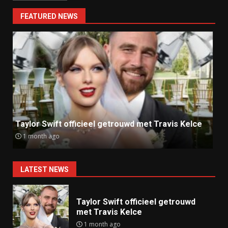
FEATURED NEWS
Ray J klaagt Kim Kardashian aan om sekstape
9 months ago
LATEST NEWS
Taylor Swift officieel getrouwd
met Travis Kelce
1 month ago