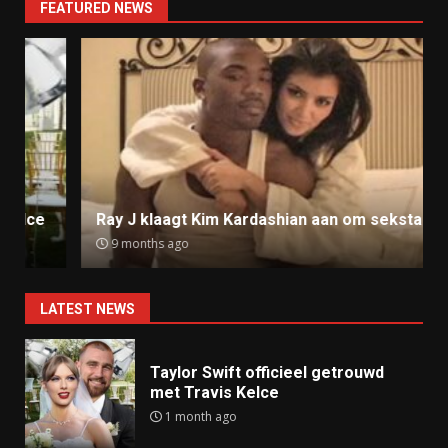
FEATURED NEWS
Ray J klaagt Kim Kardashian aan om sekstape
9 months ago
LATEST NEWS
Taylor Swift officieel getrouwd
met Travis Kelce
1 month ago