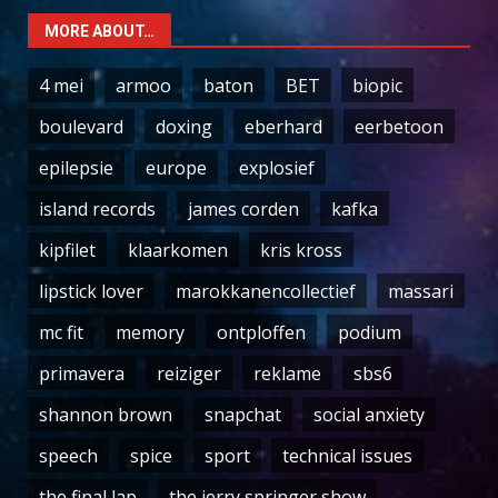
MORE ABOUT…
4 mei
armoo
baton
BET
biopic
boulevard
doxing
eberhard
eerbetoon
epilepsie
europe
explosief
island records
james corden
kafka
kipfilet
klaarkomen
kris kross
lipstick lover
marokkanencollectief
massari
mc fit
memory
ontploffen
podium
primavera
reiziger
reklame
sbs6
shannon brown
snapchat
social anxiety
speech
spice
sport
technical issues
the final lap
the jerry springer show