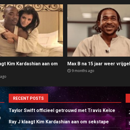
aagt Kim Kardashian aan om
Max B na 15 jaar weer vrijge
e
9 months ago
 ago
RECENT POSTS
Taylor Swift officieel getrouwd met Travis Kelce
p
Ray J klaagt Kim Kardashian aan om sekstape