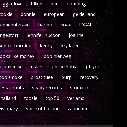
bigger love
blikje
blm
bombing
cookie
donnie
european
gelderland
gemeenteraad
haribo
hoax
IDGAF
ingestort
jennifer hudson
joanne
keep it burning
kenny
kry later
looks like money
loop niet weg
miami mike
nsflex
philadelphia
playon
pop smoke
prostituee
purp
recovery
restaurants
shady records
stomach
thailand
toosie
top 50
verlamd
visionary
voice of holland
zaandam