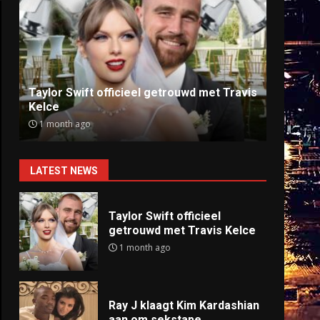
Ray J klaagt Kim Kardashian aan om
Anti
sekstape
offlin
9 months ago
9 mo
LATEST NEWS
Taylor Swift officieel
getrouwd met Travis Kelce
1 month ago
Ray J klaagt Kim Kardashian
aan om sekstape