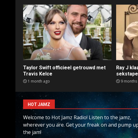
Taylor Swift officieel getrouwd met
Ray J kl
Travis Kelce
sekstap
1 month ago
9 months
HOT JAMZ
Welcome to Hot Jamz Radio! Listen to the jamz,
wherever you are. Get your freak on and pump u
the jam!