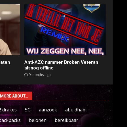
laten
Anti-AZC nummer Broken Veteran
alsnog offline
9 months ago
MORE ABOUT…
2 drakes
5G
aanzoek
abu dhabi
backpacks
belonen
bereikbaar