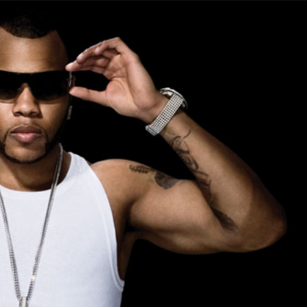
Taylor Swift officieel getrouwd met Travis
Kelce
1 month ago