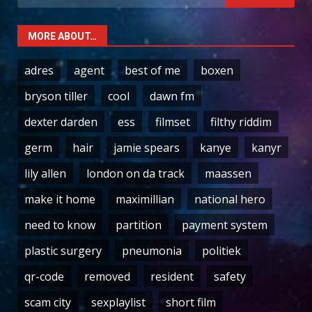
for:
MORE ABOUT…
adres
agent
best of me
boxen
bryson tiller
cool
dawn fm
dexter darden
ess
filmset
filthy riddim
germ
hair
jamie spears
kanye
kanyr
lily allen
london on da track
maassen
make it home
maximillian
national hero
need to know
partition
payment system
plastic surgery
pneumonia
politiek
qr-code
removed
resident
safety
scam city
sexplaylist
short film