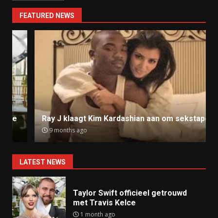
FEATURED NEWS
Ray J klaagt Kim Kardashian aan om sekstape
9 months ago
LATEST NEWS
Taylor Swift officieel getrouwd
met Travis Kelce
1 month ago