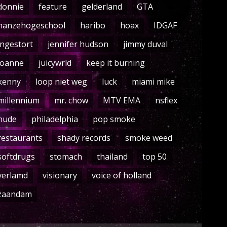
donnie
feature
gelderland
GTA
hanzehogeschool
haribo
hoax
IDGAF
ingestort
jennifer hudson
jimmy duval
joanne
juicywrld
keep it burning
kenny
loop niet weg
luck
miami mike
millennium
mr. chow
MTV EMA
nsflex
nude
philadelphia
pop smoke
restaurants
shady records
smoke weed
softdrugs
stomach
thailand
top 50
verlamd
visionary
voice of holland
zaandam