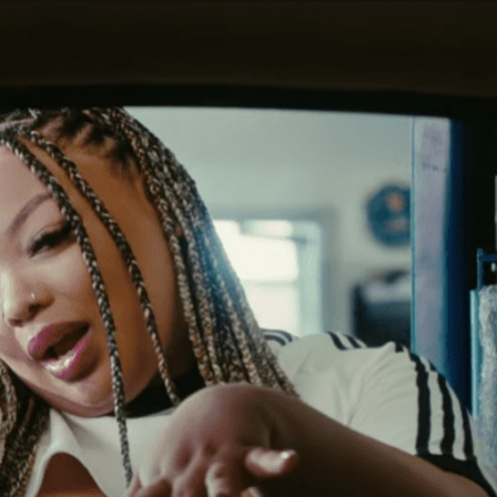
Taylor Swift officieel getrouwd met Travis
Kelce
1 month ago