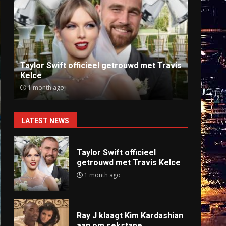
Ray J klaagt Kim Kardashian aan om
Anti
sekstape
offlin
9 months ago
9 mo
LATEST NEWS
Taylor Swift officieel
getrouwd met Travis Kelce
1 month ago
Ray J klaagt Kim Kardashian
aan om sekstape