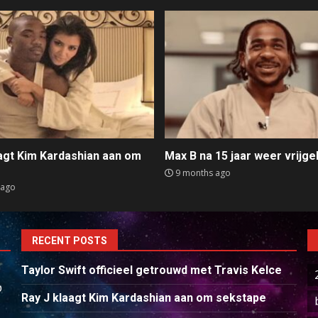
aagt Kim Kardashian aan om
Max B na 15 jaar weer vrijge
e
9 months ago
 ago
RECENT POSTS
Taylor Swift officieel getrouwd met Travis Kelce
p
Ray J klaagt Kim Kardashian aan om sekstape