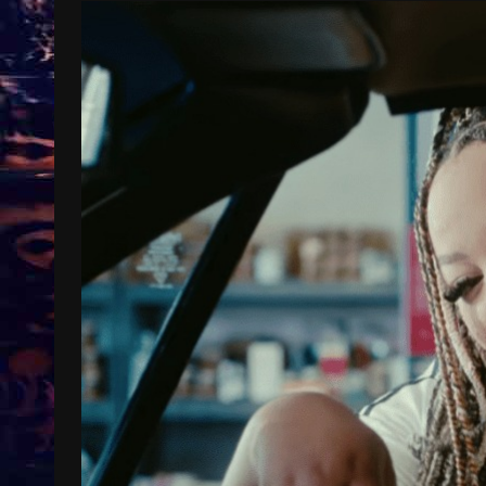
Treinkaartjes worden duurder,
abonnementen verdwijnen
9 months ago