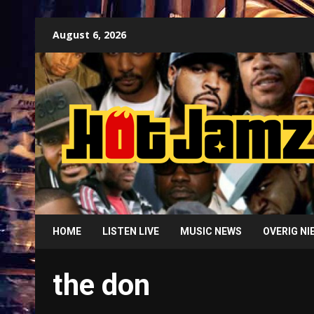
Skip
August 6, 2026
to
content
HOME
LISTEN LIVE
MUSIC NEWS
OVERIG N
the don