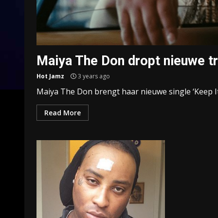
Maiya The Don dropt nieuwe tra
Hot Jamz
3 years ago
Maiya The Don brengt haar nieuwe single ‘Keep It Cu
Read More