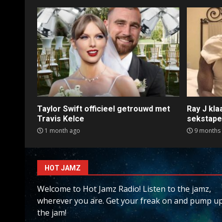
Taylor Swift officieel getrouwd met
Ray J kl
Travis Kelce
sekstap
1 month ago
9 months
HOT JAMZ
Welcome to Hot Jamz Radio! Listen to the jamz,
wherever you are. Get your freak on and pump u
the jam!