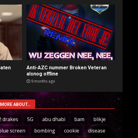
laten
Anti-AZC nummer Broken Veteran
alsnog offline
9 months ago
MORE ABOUT…
2 drakes
5G
abu dhabi
bam
blikje
blue screen
bombing
cookie
disease