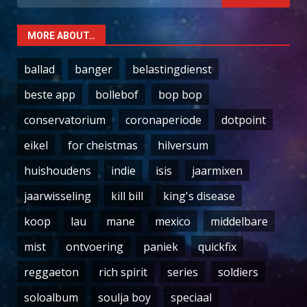
for:
MORE ABOUT…
ballad
banger
belastingdienst
beste app
bollebof
bop bop
conservatorium
coronaperiode
dotpoint
eikel
for cheistmas
hilversum
huishoudens
indie
isis
jaarmixen
jaarwisseling
kill bill
king's disease
koop
lau
mane
mexico
middelbare
mist
ontvoering
paniek
quickfix
reggaeton
rich spirit
series
soldiers
soloalbum
soulja boy
speciaal