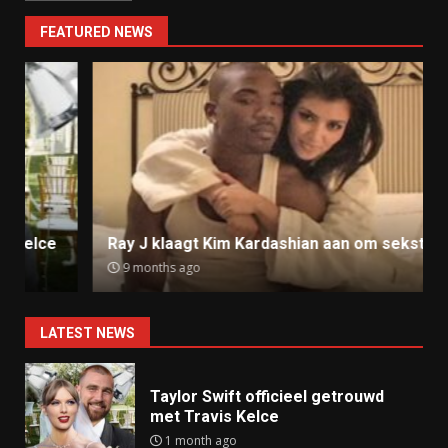
FEATURED NEWS
Ray J klaagt Kim Kardashian aan om sekstape
9 months ago
LATEST NEWS
Taylor Swift officieel getrouwd
met Travis Kelce
1 month ago