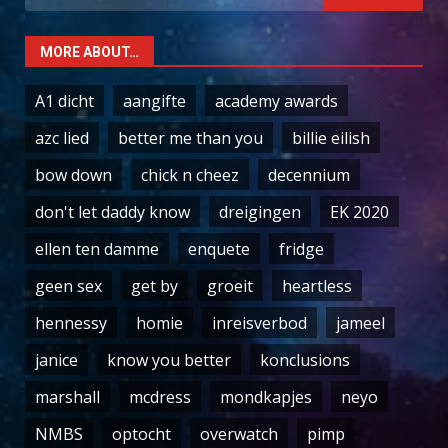
for:
MORE ABOUT…
A1 dicht
aangifte
academy awards
azc lied
better me than you
billie eilish
bow down
chick n cheez
decennium
don't let daddy know
dreigingen
EK 2020
ellen ten damme
enquete
fridge
geen sex
get by
groeit
heartless
hennessy
homie
inreisverbod
jameel
janice
know you better
konclusions
marshall
mcdress
mondkapjes
neyo
NMBS
optocht
overwatch
pimp