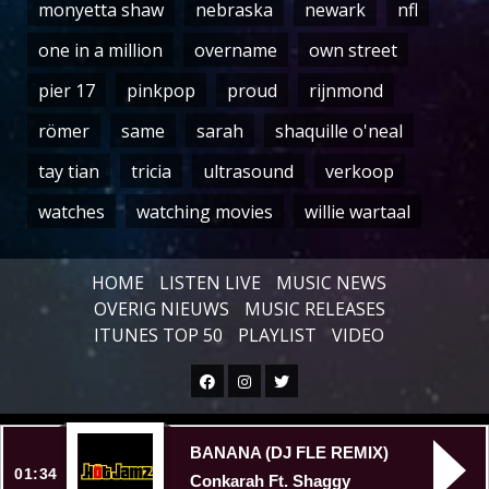
monyetta shaw
nebraska
newark
nfl
one in a million
overname
own street
pier 17
pinkpop
proud
rijnmond
römer
same
sarah
shaquille o'neal
tay tian
tricia
ultrasound
verkoop
watches
watching movies
willie wartaal
HOME
LISTEN LIVE
MUSIC NEWS
OVERIG NIEUWS
MUSIC RELEASES
ITUNES TOP 50
PLAYLIST
VIDEO
Facebook
Instagram
Twitter
Copyright © All rights reserved.
|
BANANA (DJ FLE REMIX)
01:34
Conkarah Ft. Shaggy