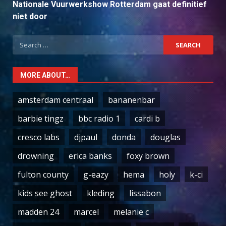
Nationale Vuurwerkshow Rotterdam gaat definitief
niet door
Search
for:
MORE ABOUT…
amsterdam centraal
bananenbar
barbie tingz
bbc radio 1
cardi b
cresco labs
djpaul
donda
douglas
drowning
erica banks
foxy brown
fulton county
g-eazy
hema
holy
k-ci
kids see ghost
kleding
lissabon
madden 24
marcel
melanie c