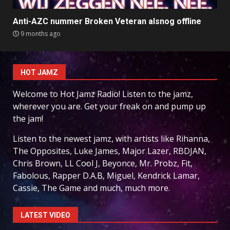
Anti-AZC nummer Broken Veteran alsnog offline
9 months ago
HOT JAMZ
Welcome to Hot Jamz Radio! Listen to the jamz,
wherever you are. Get your freak on and pump up
the jam!
Listen to the newest jamz, with artists like Rihanna,
The Opposites, Luke James, Major Lazer, RBDJAN,
Chris Brown, LL Cool J, Beyonce, Mr. Probz, Fit,
Fabolous, Rapper D.A.B, Miguel, Kendrick Lamar,
Cassie, The Game and much, much more.
LATEST VIDEO