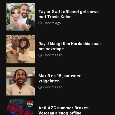
Taylor Swift officieel getrouwd
met Travis Kelce
1 month ago
Ray J klaagt Kim Kardashian aan
om sekstape
9 months ago
Max B na 15 jaar weer
vrijgelaten
9 months ago
Anti-AZC nummer Broken
Veteran alsnog offline