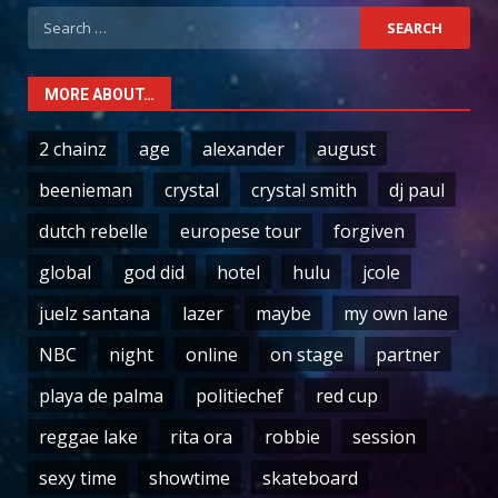
Search
for:
MORE ABOUT…
2 chainz
age
alexander
august
beenieman
crystal
crystal smith
dj paul
dutch rebelle
europese tour
forgiven
global
god did
hotel
hulu
jcole
juelz santana
lazer
maybe
my own lane
NBC
night
online
on stage
partner
playa de palma
politiechef
red cup
reggae lake
rita ora
robbie
session
sexy time
showtime
skateboard