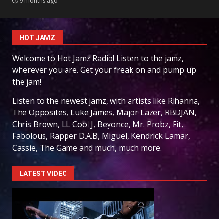
9 months ago
HOT JAMZ
Welcome to Hot Jamz Radio! Listen to the jamz,
wherever you are. Get your freak on and pump up
the jam!
Listen to the newest jamz, with artists like Rihanna,
The Opposites, Luke James, Major Lazer, RBDJAN,
Chris Brown, LL Cool J, Beyonce, Mr. Probz, Fit,
Fabolous, Rapper D.A.B, Miguel, Kendrick Lamar,
Cassie, The Game and much, much more.
LATEST VIDEO