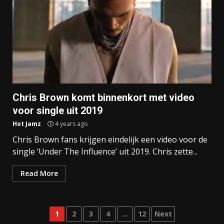
Chris Brown komt binnenkort met video
voor single uit 2019
Hot Jamz
4 years ago
Chris Brown fans krijgen eindelijk een video voor de
single ‘Under The Influence’ uit 2019. Chris zette...
Read More
Posts
1
2
3
4
…
12
Next