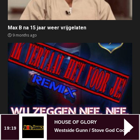
Max B na 15 jaar weer vrijgelaten
9 months ago
Anti-AZC nummer Broken Veteran alsnog offline
HOUSE OF GLORY
19:19
9 months ago
Westside Gunn / Stove God Cooks