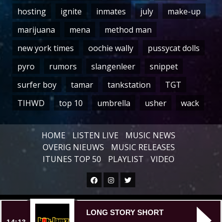
hosting
ignite
inmates
july
make-up
marijuana
mena
method man
new york times
oochie wally
pussycat dolls
pyro
rumors
slangenleer
snippet
surfer boy
tamar
tankstation
TGT
TIHWD
top 10
umbrella
usher
wack
HOME
LISTEN LIVE
MUSIC NEWS
OVERIG NIEUWS
MUSIC RELEASES
ITUNES TOP 50
PLAYLIST
VIDEO
Facebook
Instagram
Twitter
Copyright © All rights reserved.
|
LONG STORY SHORT