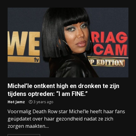
Michel’le ontkent high en dronken te zijn
tijdens optreden: “I am FINE.”
Hot Jamz
3 years ago
Voormalig Death Row star Michel’le heeft haar fans
geüpdatet over haar gezondheid nadat ze zich
zorgen maakten....