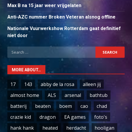
Max B na 15 jaar weer vrijgelaten
Anti-AZC nummer Broken Veteran alsnog offline
Nationale Vuurwerkshow Rotterdam gaat definitief
niet door
Search
for:
MORE ABOUT…
17
143
abby de la rosa
alleen jij
almost home
ALS
arsenal
bathtub
batterij
beaten
boem
cao
chad
crazie kid
dragon
EA games
foto's
hank hank
heated
herdacht
hooligan