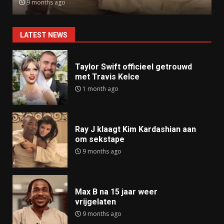
9 months ago
LATEST NEWS
Taylor Swift officieel getrouwd
met Travis Kelce
1 month ago
Ray J klaagt Kim Kardashian aan
om sekstape
9 months ago
Max B na 15 jaar weer
vrijgelaten
9 months ago