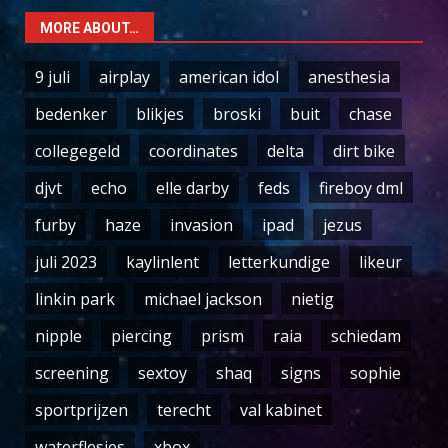
MORE ABOUT…
9 juli
airplay
american idol
anesthesia
bedenker
blikjes
broski
buit
chase
collegegeld
coordinates
delta
dirt bike
djvt
echo
elle darby
feds
fireboy dml
furby
haze
invasion
ipad
jezus
juli 2023
kaylinlent
letterkundige
likeur
linkin park
michael jackson
nietig
nipple
piercing
prism
raia
schiedam
screening
sextoy
shaq
signs
sophie
sportprijzen
terecht
val kabinet
waterflesjes
xbox