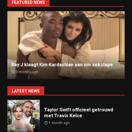
FEATURED NEWS
Ray J klaagt Kim Kardashian aan om sekstape
9 months ago
LATEST NEWS
Taylor Swift officieel getrouwd
met Travis Kelce
1 month ago