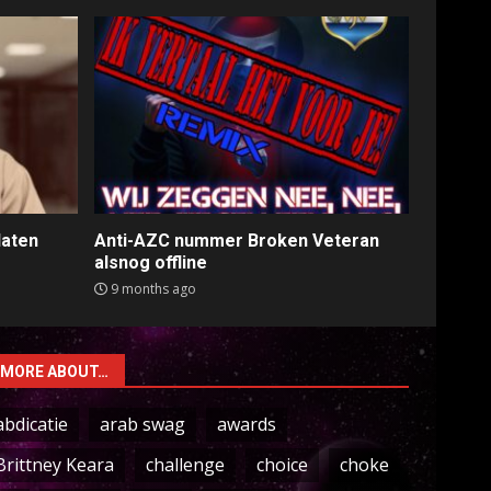
laten
Anti-AZC nummer Broken Veteran
alsnog offline
9 months ago
MORE ABOUT…
abdicatie
arab swag
awards
Brittney Keara
challenge
choice
choke