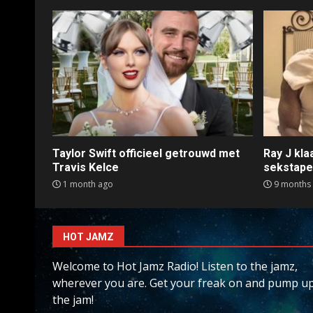
Taylor Swift officieel getrouwd met
Ray J kl
Travis Kelce
sekstap
1 month ago
9 months
HOT JAMZ
Welcome to Hot Jamz Radio! Listen to the jamz,
wherever you are. Get your freak on and pump u
the jam!