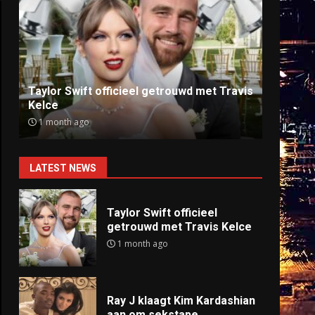
Ray J klaagt Kim Kardashian aan om
Anti
sekstape
offlin
9 months ago
9 mo
LATEST NEWS
Taylor Swift officieel
getrouwd met Travis Kelce
1 month ago
Ray J klaagt Kim Kardashian
aan om sekstape