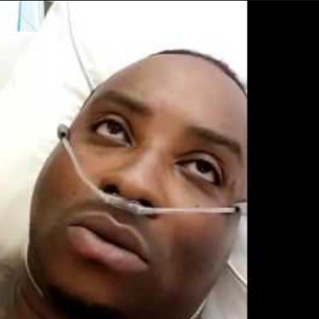
Taylor Swift officieel getrouwd met Travis
Kelce
1 month ago