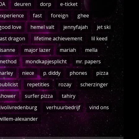
DA
deuren
dorp
e-ticket
experience
fast
foreign
ghee
good love
hemel valt
jennyfajah
jet ski
last dragon
lifetime achievement
lil keed
lisanne
major lazer
mariah
mella
method
mondkapjesplicht
mr. papers
narley
niece
p. diddy
phones
pizza
publicist
repetities
rozay
scherzinger
shower
surfer pizza
tahiry
tivolivredenburg
verhuurbedrijf
vind ons
willem-alexander