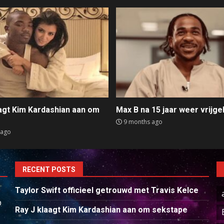
aagt Kim Kardashian aan om
Max B na 15 jaar weer vrijge
e
9 months ago
 ago
RECENT POSTS
Taylor Swift officieel getrouwd met Travis Kelce
p
Ray J klaagt Kim Kardashian aan om sekstape