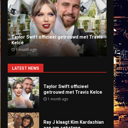
Ray J klaagt Kim Kardashian aan om
Anti
sekstape
offlin
9 months ago
9 mo
LATEST NEWS
Taylor Swift officieel
getrouwd met Travis Kelce
1 month ago
Ray J klaagt Kim Kardashian
aan om sekstape