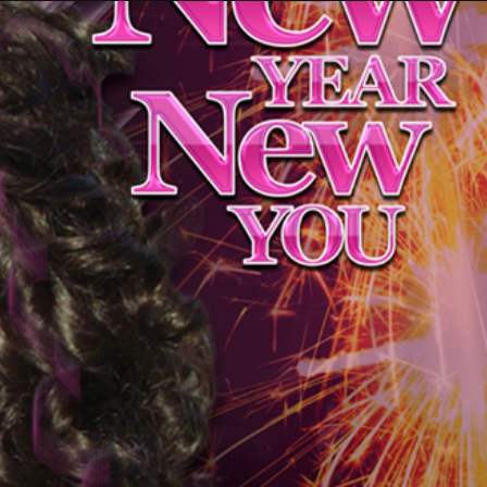
Taylor Swift officieel getrouwd met Travis
Kelce
1 month ago