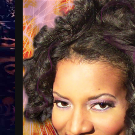
Treinkaartjes worden duurder,
abonnementen verdwijnen
9 months ago