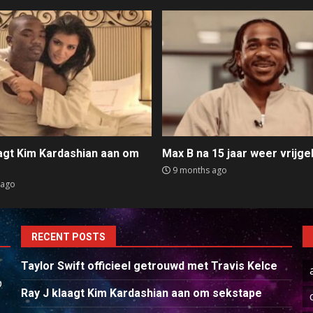
aagt Kim Kardashian aan om
Max B na 15 jaar weer vrijge
e
9 months ago
 ago
RECENT POSTS
Taylor Swift officieel getrouwd met Travis Kelce
p
Ray J klaagt Kim Kardashian aan om sekstape