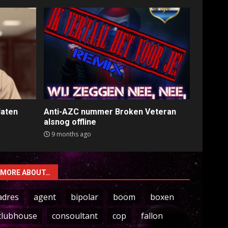
laten
Anti-AZC nummer Broken Veteran
alsnog offline
9 months ago
MORE ABOUT…
adres
agent
bipolar
boom
boxen
clubhouse
consoultant
cop
fallon