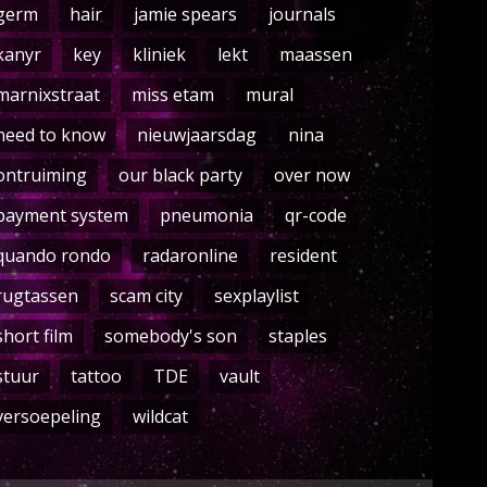
germ
hair
jamie spears
journals
kanyr
key
kliniek
lekt
maassen
marnixstraat
miss etam
mural
need to know
nieuwjaarsdag
nina
ontruiming
our black party
over now
payment system
pneumonia
qr-code
quando rondo
radaronline
resident
rugtassen
scam city
sexplaylist
short film
somebody's son
staples
stuur
tattoo
TDE
vault
versoepeling
wildcat