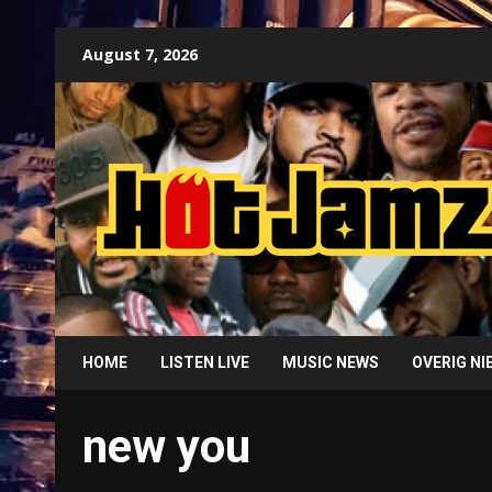
Skip
August 7, 2026
to
content
HOME
LISTEN LIVE
MUSIC NEWS
OVERIG N
new you