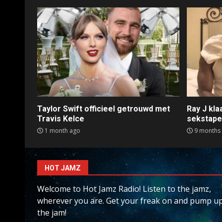
Taylor Swift officieel getrouwd met
Ray J kl
Travis Kelce
sekstap
1 month ago
9 months
HOT JAMZ
Welcome to Hot Jamz Radio! Listen to the jamz,
wherever you are. Get your freak on and pump u
the jam!