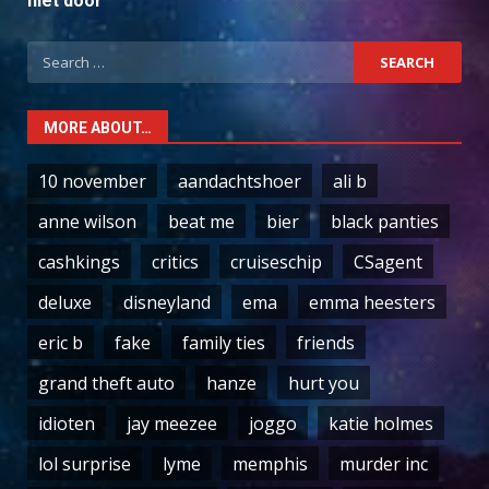
niet door
Search
for:
MORE ABOUT…
10 november
aandachtshoer
ali b
anne wilson
beat me
bier
black panties
cashkings
critics
cruiseschip
CSagent
deluxe
disneyland
ema
emma heesters
eric b
fake
family ties
friends
grand theft auto
hanze
hurt you
idioten
jay meezee
joggo
katie holmes
lol surprise
lyme
memphis
murder inc