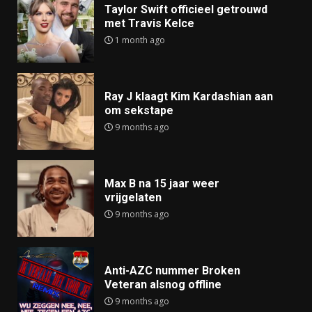
Taylor Swift officieel getrouwd
met Travis Kelce
1 month ago
Ray J klaagt Kim Kardashian aan
om sekstape
9 months ago
Max B na 15 jaar weer
vrijgelaten
9 months ago
Anti-AZC nummer Broken
Veteran alsnog offline
9 months ago