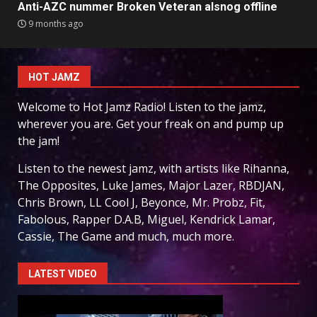
Anti-AZC nummer Broken Veteran alsnog offline
9 months ago
HOT JAMZ
Welcome to Hot Jamz Radio! Listen to the jamz,
wherever you are. Get your freak on and pump up
the jam!
Listen to the newest jamz, with artists like Rihanna,
The Opposites, Luke James, Major Lazer, RBDJAN,
Chris Brown, LL Cool J, Beyonce, Mr. Probz, Fit,
Fabolous, Rapper D.A.B, Miguel, Kendrick Lamar,
Cassie, The Game and much, much more.
LATEST VIDEO